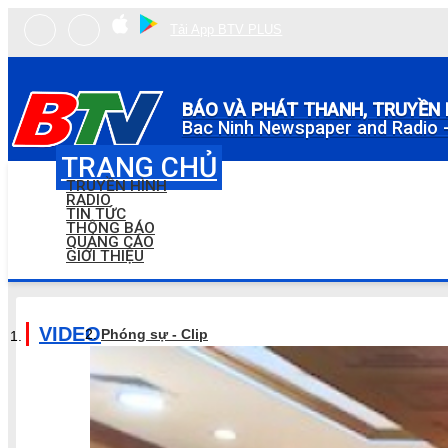
Tải App BTV PLUS
BÁO VÀ PHÁT THANH, TRUYỀN 
Bac Ninh Newspaper and Radio -
TRANG CHỦ
TRUYỀN HÌNH
RADIO
TIN TỨC
THÔNG BÁO
QUẢNG CÁO
GIỚI THIỆU
VIDEO
Phóng sự - Clip