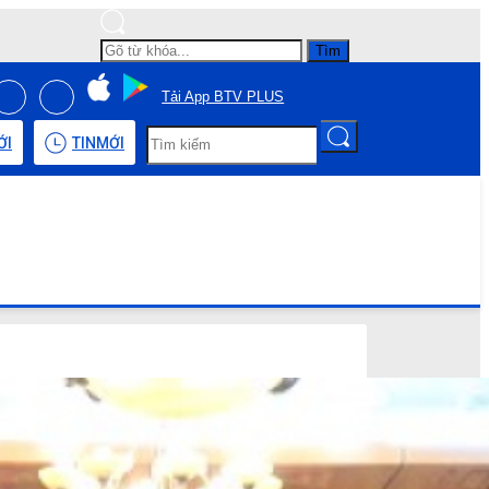
Tìm
Tải App BTV PLUS
ỚI
TIN
MỚI