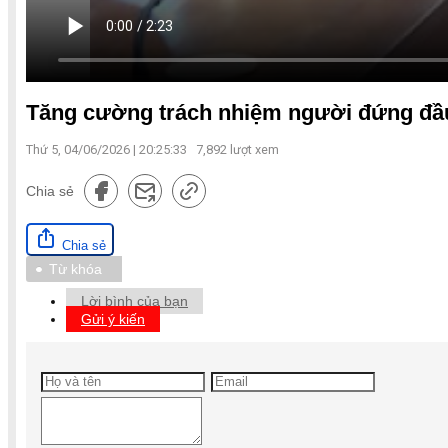
Tăng cường trách nhiệm người đứng đầu 
Thứ 5, 04/06/2026 | 20:25:33
7,892
lượt xem
Chia sẻ
Chia sẻ
Từ khóa
Lời bình của bạn
Gửi ý kiến