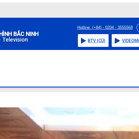
Hotline: (+84) - 0204 - 3555568
HÌNH BẮC NINH
 Television
BTV (CŨ)
VIDEO
M