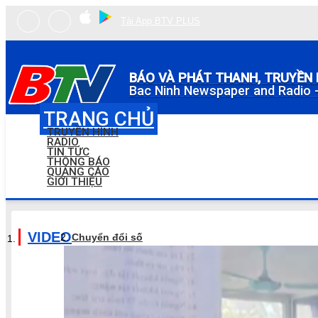
Tải App BTV PLUS
BÁO VÀ PHÁT THANH, TRUYỀN 
Bac Ninh Newspaper and Radio -
TRANG CHỦ
TRUYỀN HÌNH
RADIO
TIN TỨC
THÔNG BÁO
QUẢNG CÁO
GIỚI THIỆU
VIDEO
Chuyển đổi số