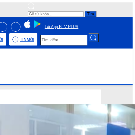
Tìm
Tải App BTV PLUS
ỚI
TIN
MỚI