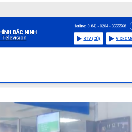
Hotline: (+84) - 0204 - 3555568
HÌNH BẮC NINH
 Television
BTV (CŨ)
VIDEO
M