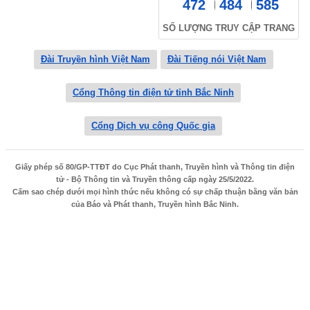
472
484
585
SỐ LƯỢNG TRUY CẬP TRANG
Đài Truyền hình Việt Nam
Đài Tiếng nói Việt Nam
Cổng Thông tin điện tử tỉnh Bắc Ninh
Cổng Dịch vụ công Quốc gia
Giấy phép số 80/GP-TTĐT do Cục Phát thanh, Truyền hình và Thông tin điện
tử - Bộ Thông tin và Truyền thông cấp ngày 25/5/2022.
Cấm sao chép dưới mọi hình thức nếu không có sự chấp thuận bằng văn bản
của Báo và Phát thanh, Truyền hình Bắc Ninh.