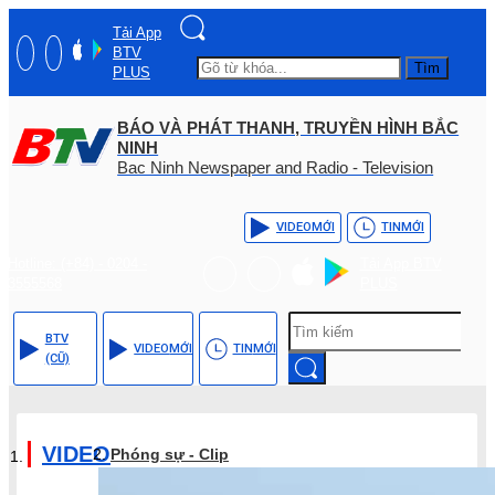
Tải App
BTV
Tìm
PLUS
BÁO VÀ PHÁT THANH, TRUYỀN HÌNH BẮC
NINH
Bac Ninh Newspaper and Radio - Television
VIDEO
MỚI
TIN
MỚI
Hotline: (+84) - 0204 -
Tải App BTV
3555568
PLUS
BTV
VIDEO
MỚI
TIN
MỚI
(CŨ)
VIDEO
Phóng sự - Clip