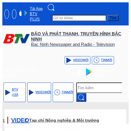
Tải App
BTV
Tìm
PLUS
BÁO VÀ PHÁT THANH, TRUYỀN HÌNH BẮC
NINH
Bac Ninh Newspaper and Radio - Television
VIDEO
MỚI
TIN
MỚI
Hotline: (+84) - 0204 -
Tải App BTV
3555568
PLUS
BTV
VIDEO
MỚI
TIN
MỚI
(CŨ)
VIDEO
Tạp chí Nông nghiệp & Môi trường