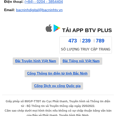
Điện thoại:
(+84) - 0204 - 3854404
Email:
bacninhdigital@bacninhtv.vn
TẢI APP BTV PLUS
473
239
789
SỐ LƯỢNG TRUY CẬP TRANG
Đài Truyền hình Việt Nam
Đài Tiếng nói Việt Nam
Cổng Thông tin điện tử tỉnh Bắc Ninh
Cổng Dịch vụ công Quốc gia
Giấy phép số 80/GP-TTĐT do Cục Phát thanh, Truyền hình và Thông tin điện
tử - Bộ Thông tin và Truyền thông cấp ngày 25/5/2022.
Cấm sao chép dưới mọi hình thức nếu không có sự chấp thuận bằng văn bản
của Báo và Phát thanh, Truyền hình Bắc Ninh.