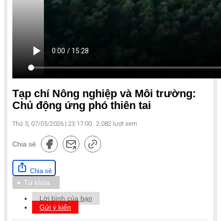
Tạp chí Nông nghiệp và Môi trường:
Chủ động ứng phó thiên tai
Thứ 5, 07/05/2026 | 23:17:00
2,082
lượt xem
Chia sẻ
Chia sẻ
Từ khóa
Lời bình của bạn
Gửi ý kiến