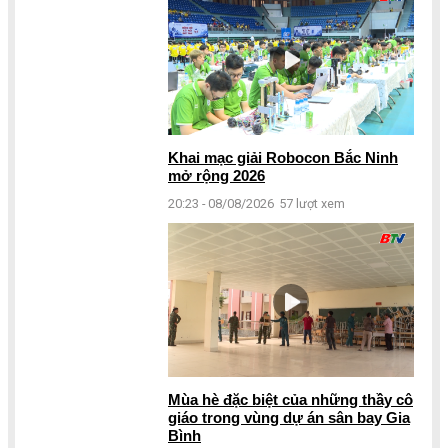
Khai mạc giải Robocon Bắc Ninh
mở rộng 2026
20:23 - 08/08/2026
57 lượt xem
Mùa hè đặc biệt của những thầy cô
giáo trong vùng dự án sân bay Gia
Bình