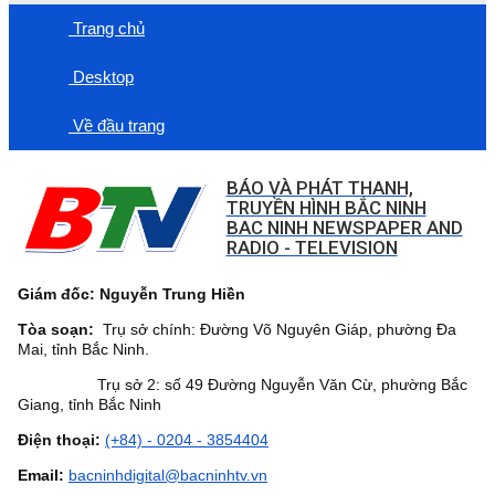
Trang chủ
Desktop
Về đầu trang
BÁO VÀ PHÁT THANH,
TRUYỀN HÌNH BẮC NINH
BAC NINH NEWSPAPER AND
RADIO - TELEVISION
Giám đốc: Nguyễn Trung Hiền
Tòa soạn:
Trụ sở chính: Đường Võ Nguyên Giáp, phường Đa
Mai, tỉnh Bắc Ninh.
Trụ sở 2: số 49 Đường Nguyễn Văn Cừ, phường Bắc
Giang, tỉnh Bắc Ninh
Điện thoại:
(+84) - 0204 - 3854404
Email:
bacninhdigital@bacninhtv.vn