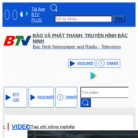
Tải App
BTV
Tìm
PLUS
BÁO VÀ PHÁT THANH, TRUYỀN HÌNH BẮC
NINH
Bac Ninh Newspaper and Radio - Television
VIDEO
MỚI
TIN
MỚI
Hotline: (+84) - 0204 -
Tải App BTV
3555568
PLUS
BTV
VIDEO
MỚI
TIN
MỚI
(CŨ)
VIDEO
Tạp chí nông nghiệp