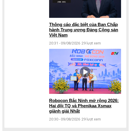
Thông cáo đặc biệt của Ban Chấp
hành Trung ương Đảng Cộng sản
Việt Nam
20:31 - 09/08/2026
29 lượt xem
Robocon Bắc Ninh mở rộng 2026:
Hai đội TQ và Phenikaa Xsmax
giành giải Nhất
20:30 - 09/08/2026
29 lượt xem