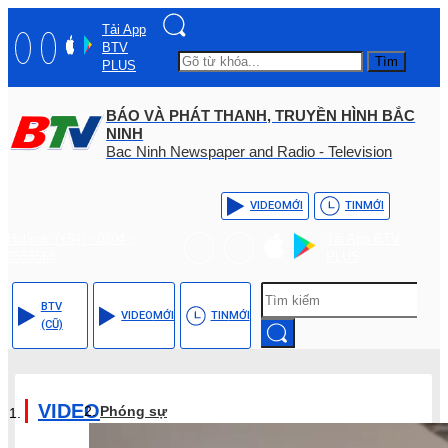
Tải App
BTV
Tìm
PLUS
BÁO VÀ PHÁT THANH, TRUYỀN HÌNH BẮC
NINH
Bac Ninh Newspaper and Radio - Television
VIDEO
MỚI
TIN
MỚI
Hotline: (+84) - 0204 -
Tải App BTV
3555568
PLUS
BTV
VIDEO
MỚI
TIN
MỚI
(CŨ)
VIDEO
Phóng sự