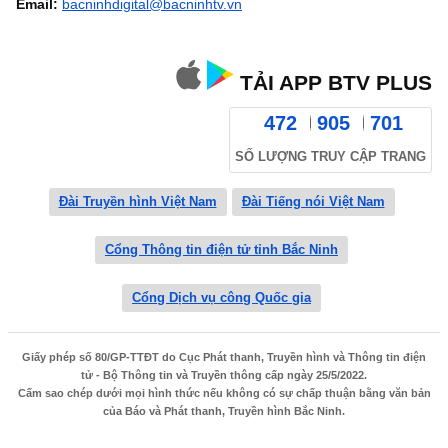
Email:
bacninhdigital@bacninhtv.vn
TẢI APP BTV PLUS
472
905
701
SỐ LƯỢNG TRUY CẬP TRANG
Đài Truyền hình Việt Nam
Đài Tiếng nói Việt Nam
Cổng Thông tin điện tử tỉnh Bắc Ninh
Cổng Dịch vụ công Quốc gia
Giấy phép số 80/GP-TTĐT do Cục Phát thanh, Truyền hình và Thông tin điện
tử - Bộ Thông tin và Truyền thông cấp ngày 25/5/2022.
Cấm sao chép dưới mọi hình thức nếu không có sự chấp thuận bằng văn bản
của Báo và Phát thanh, Truyền hình Bắc Ninh.