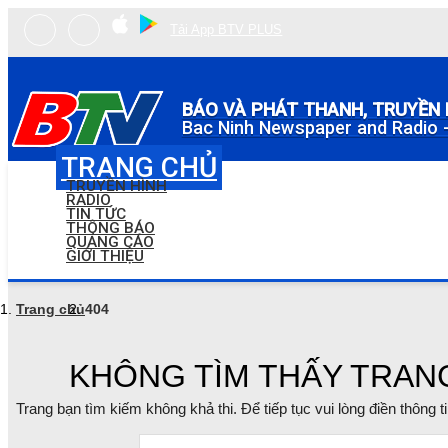
Tải App BTV PLUS
BÁO VÀ PHÁT THANH, TRUYỀN 
Bac Ninh Newspaper and Radio -
TRANG CHỦ
TRUYỀN HÌNH
RADIO
TIN TỨC
THÔNG BÁO
QUẢNG CÁO
GIỚI THIỆU
Trang chủ
404
KHÔNG TÌM THẤY TRAN
Trang bạn tìm kiếm không khả thi. Để tiếp tục vui lòng điền thông 