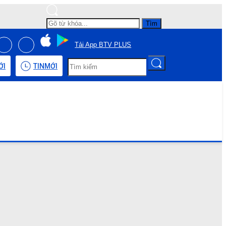
Tìm
Tải App BTV PLUS
ỚI
TIN
MỚI