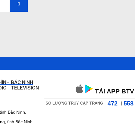
HÌNH BẮC NINH
IO - TELEVISION
TẢI APP BTV
472
558
SỐ LƯỢNG TRUY CẬP TRANG
ỉnh Bắc Ninh.
 tỉnh Bắc Ninh