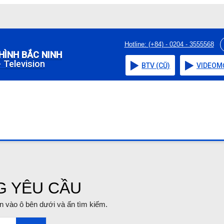
Hotline: (+84) - 0204 - 3555568
HÌNH BẮC NINH
 Television
BTV (CŨ)
VIDEO
M
G YÊU CẦU
tin vào ô bên dưới và ấn tìm kiếm.