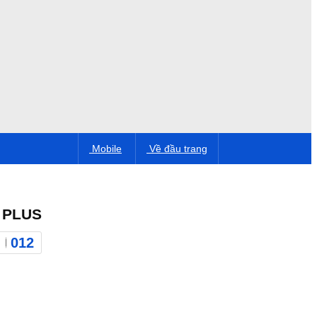
Mobile
Về đầu trang
 PLUS
012