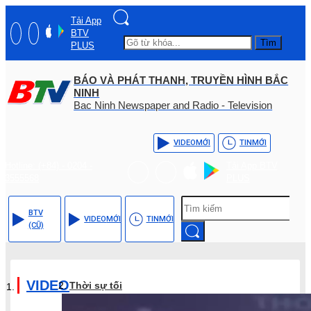
Tải App
BTV
Tìm
PLUS
BÁO VÀ PHÁT THANH, TRUYỀN HÌNH BẮC
NINH
Bac Ninh Newspaper and Radio - Television
VIDEO
MỚI
TIN
MỚI
Hotline: (+84) - 0204 -
Tải App BTV
3555568
PLUS
BTV
VIDEO
MỚI
TIN
MỚI
(CŨ)
VIDEO
Thời sự tối