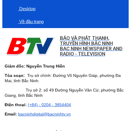
Desktop
Về đầu trang
BÁO VÀ PHÁT THANH,
TRUYỀN HÌNH BẮC NINH
BAC NINH NEWSPAPER AND
RADIO - TELEVISION
Giám đốc: Nguyễn Trung Hiền
Tòa soạn:
Trụ sở chính: Đường Võ Nguyên Giáp, phường Đa
Mai, tỉnh Bắc Ninh.
Trụ sở 2: số 49 Đường Nguyễn Văn Cừ, phường Bắc
Giang, tỉnh Bắc Ninh
Điện thoại:
(+84) - 0204 - 3854404
Email:
bacninhdigital@bacninhtv.vn