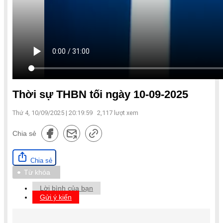
Thời sự THBN tối ngày 10-09-2025
Thứ 4, 10/09/2025 | 20:19:59
2,117
lượt xem
Chia sẻ
Chia sẻ
Từ khóa
Lời bình của bạn
Gửi ý kiến