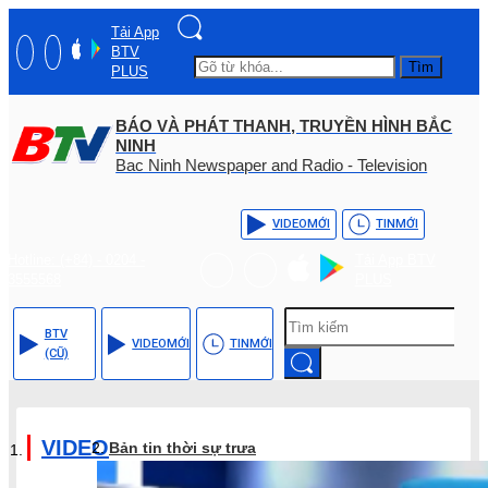
Tải App
BTV
Tìm
PLUS
BÁO VÀ PHÁT THANH, TRUYỀN HÌNH BẮC
NINH
Bac Ninh Newspaper and Radio - Television
VIDEO
MỚI
TIN
MỚI
Hotline: (+84) - 0204 -
Tải App BTV
3555568
PLUS
BTV
VIDEO
MỚI
TIN
MỚI
(CŨ)
VIDEO
Bản tin thời sự trưa