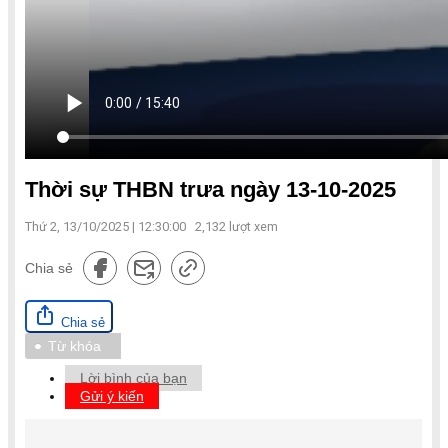
Thời sự THBN trưa ngày 13-10-2025
Thứ 2, 13/10/2025 | 12:30:00
2,132
lượt xem
Chia sẻ
Chia sẻ
Từ khóa
Lời bình của bạn
Gửi ý kiến