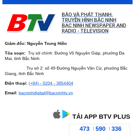
BÁO VÀ PHÁT THANH,
TRUYỀN HÌNH BẮC NINH
BAC NINH NEWSPAPER AND
RADIO - TELEVISION
Giám đốc: Nguyễn Trung Hiền
Tòa soạn:
Trụ sở chính: Đường Võ Nguyên Giáp, phường Đa
Mai, tỉnh Bắc Ninh.
Trụ sở 2: số 49 Đường Nguyễn Văn Cừ, phường Bắc
Giang, tỉnh Bắc Ninh
Điện thoại:
(+84) - 0204 - 3854404
Email:
bacninhdigital@bacninhtv.vn
TẢI APP BTV PLUS
473
590
336