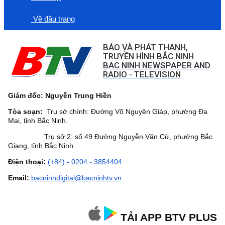
Về đầu trang
BÁO VÀ PHÁT THANH,
TRUYỀN HÌNH BẮC NINH
BAC NINH NEWSPAPER AND
RADIO - TELEVISION
Giám đốc: Nguyễn Trung Hiền
Tòa soạn:
Trụ sở chính: Đường Võ Nguyên Giáp, phường Đa
Mai, tỉnh Bắc Ninh.
Trụ sở 2: số 49 Đường Nguyễn Văn Cừ, phường Bắc
Giang, tỉnh Bắc Ninh
Điện thoại:
(+84) - 0204 - 3854404
Email:
bacninhdigital@bacninhtv.vn
TẢI APP BTV PLUS