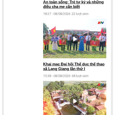
An toàn sống: Trẻ tự kỷ và những
điều cha mẹ cần biết
18:27 - 08/08/2026
22 lượt xem
Khai mạc Đại hội Thể dục thể thao
xã Lạng Giang lần thứ I
15:38 - 08/08/2026
68 lượt xem