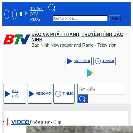
Tải App
BTV
Tìm
PLUS
BÁO VÀ PHÁT THANH, TRUYỀN HÌNH BẮC
NINH
Bac Ninh Newspaper and Radio - Television
VIDEO
MỚI
TIN
MỚI
Hotline: (+84) - 0204 -
Tải App BTV
3555568
PLUS
BTV
VIDEO
MỚI
TIN
MỚI
(CŨ)
VIDEO
Phóng sự - Clip