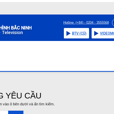
Hotline: (+84) - 0204 - 3555568
HÌNH BẮC NINH
 Television
BTV (CŨ)
VIDEO
M
G YÊU CẦU
tin vào ô bên dưới và ấn tìm kiếm.