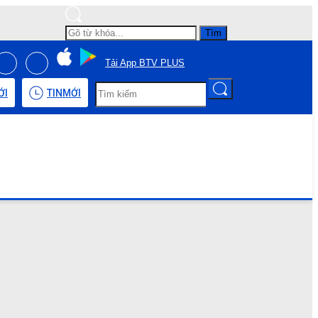
Tìm
Tải App BTV PLUS
ỚI
TIN
MỚI