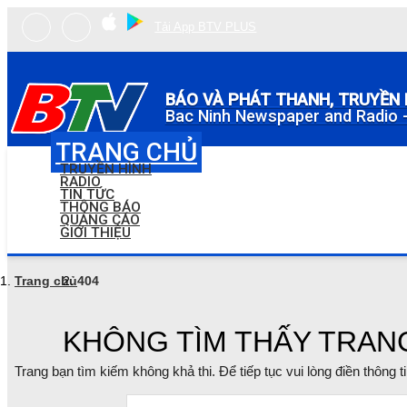
Tải App BTV PLUS
BÁO VÀ PHÁT THANH, TRUYỀN 
Bac Ninh Newspaper and Radio -
TRANG CHỦ
TRUYỀN HÌNH
RADIO
TIN TỨC
THÔNG BÁO
QUẢNG CÁO
GIỚI THIỆU
Trang chủ
404
KHÔNG TÌM THẤY TRAN
Trang bạn tìm kiếm không khả thi. Để tiếp tục vui lòng điền thông 