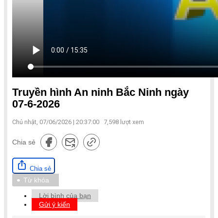
Truyền hình An ninh Bắc Ninh ngày
07-6-2026
Chủ nhật, 07/06/2026 | 20:37:00
7,598
lượt xem
Chia sẻ
Chia sẻ
Từ khóa
Lời bình của bạn
Gửi ý kiến