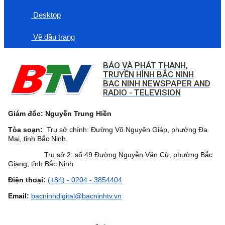
Desktop
Về đầu trang
BÁO VÀ PHÁT THANH,
TRUYỀN HÌNH BẮC NINH
BAC NINH NEWSPAPER AND
RADIO - TELEVISION
Giám đốc: Nguyễn Trung Hiền
Tòa soạn:
Trụ sở chính: Đường Võ Nguyên Giáp, phường Đa
Mai, tỉnh Bắc Ninh.
Trụ sở 2: số 49 Đường Nguyễn Văn Cừ, phường Bắc
Giang, tỉnh Bắc Ninh
Điện thoại:
(+84) - 0204 - 3854404
Email:
bacninhdigital@bacninhtv.vn