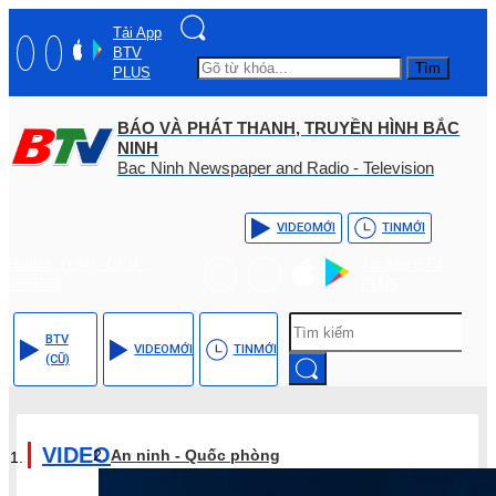
Tải App
BTV
Tìm
PLUS
BÁO VÀ PHÁT THANH, TRUYỀN HÌNH BẮC
NINH
Bac Ninh Newspaper and Radio - Television
VIDEO
MỚI
TIN
MỚI
Hotline: (+84) - 0204 -
Tải App BTV
3555568
PLUS
BTV
VIDEO
MỚI
TIN
MỚI
(CŨ)
VIDEO
An ninh - Quốc phòng