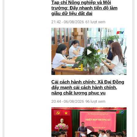
Tạp chí Nông nghiệp và Môi
trường: Đẩy nhanh tiến độ làm
giầu dữ liệu đất đai
21:42 - 06/08/2026
61 lượt xem
Cải cách hành chính: Xã Đại Đồng
đẩy mạnh cải cách hành chính,
nâng chất lượng phục vụ
20:44 - 06/08/2026
96 lượt xem