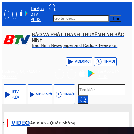
Tải App
BTV
Tìm
PLUS
BÁO VÀ PHÁT THANH, TRUYỀN HÌNH BẮC
NINH
Bac Ninh Newspaper and Radio - Television
VIDEO
MỚI
TIN
MỚI
Hotline: (+84) - 0204 -
Tải App BTV
3555568
PLUS
BTV
VIDEO
MỚI
TIN
MỚI
(CŨ)
VIDEO
An ninh - Quốc phòng