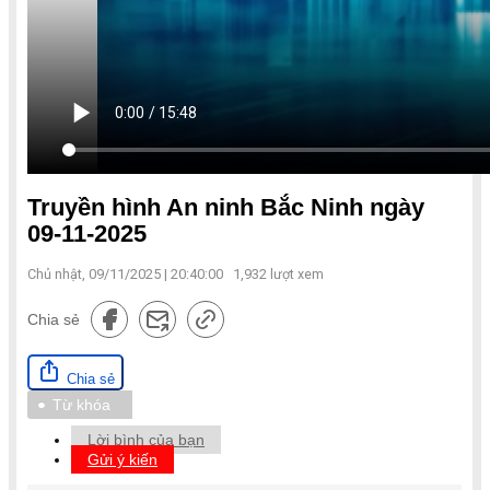
Truyền hình An ninh Bắc Ninh ngày
09-11-2025
Chủ nhật, 09/11/2025 | 20:40:00
1,932
lượt xem
Chia sẻ
Chia sẻ
Từ khóa
Lời bình của bạn
Gửi ý kiến