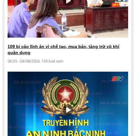
109 bị cáo lĩnh án vì chế tạo, mua bán, tàng trữ vũ khí
quân dụng
06:35 - 04/08/2026
159 lượt xem