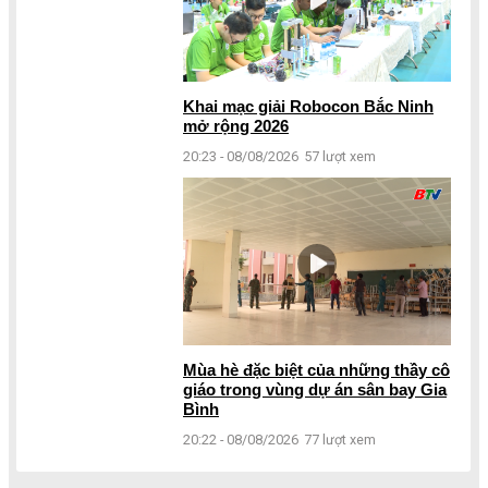
Khai mạc giải Robocon Bắc Ninh
mở rộng 2026
20:23 - 08/08/2026
57 lượt xem
Mùa hè đặc biệt của những thầy cô
giáo trong vùng dự án sân bay Gia
Bình
20:22 - 08/08/2026
77 lượt xem