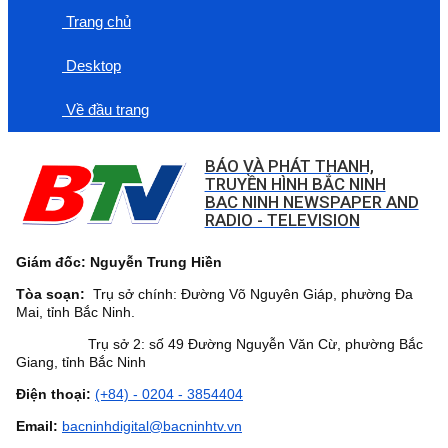
Trang chủ
Desktop
Về đầu trang
BÁO VÀ PHÁT THANH,
TRUYỀN HÌNH BẮC NINH
BAC NINH NEWSPAPER AND
RADIO - TELEVISION
Giám đốc: Nguyễn Trung Hiền
Tòa soạn:
Trụ sở chính: Đường Võ Nguyên Giáp, phường Đa
Mai, tỉnh Bắc Ninh.
Trụ sở 2: số 49 Đường Nguyễn Văn Cừ, phường Bắc
Giang, tỉnh Bắc Ninh
Điện thoại:
(+84) - 0204 - 3854404
Email:
bacninhdigital@bacninhtv.vn