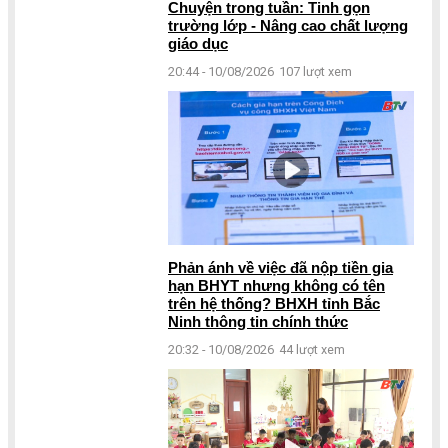
Chuyện trong tuần: Tinh gọn
trường lớp - Nâng cao chất lượng
giáo dục
20:44 - 10/08/2026
107 lượt xem
Phản ánh về việc đã nộp tiền gia
hạn BHYT nhưng không có tên
trên hệ thống? BHXH tỉnh Bắc
Ninh thông tin chính thức
20:32 - 10/08/2026
44 lượt xem