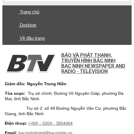
Trang chủ
Desktop
Về đầu trang
BÁO VÀ PHÁT THANH,
TRUYỀN HÌNH BẮC NINH
BAC NINH NEWSPAPER AND
RADIO - TELEVISION
Giám đốc: Nguyễn Trung Hiền
Tòa soạn:
Trụ sở chính: Đường Võ Nguyên Giáp, phường Đa
Mai, tỉnh Bắc Ninh.
Trụ sở 2: số 49 Đường Nguyễn Văn Cừ, phường Bắc
Giang, tỉnh Bắc Ninh
Điện thoại:
(+84) - 0204 - 3854404
Email:
bacninhdigital@bacninhtv.vn