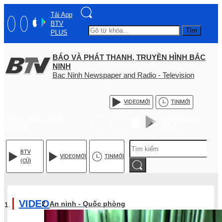
Tải App
BTV
Tìm
PLUS
BÁO VÀ PHÁT THANH, TRUYỀN HÌNH BẮC
NINH
Bac Ninh Newspaper and Radio - Television
VIDEO
MỚI
TIN
MỚI
Hotline: (+84) - 0204 -
Tải App BTV
3555568
PLUS
BTV
VIDEO
MỚI
TIN
MỚI
(CŨ)
VIDEO
An ninh - Quốc phòng