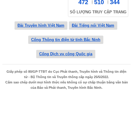
472
510
344
SỐ LƯỢNG TRUY CẬP TRANG
Đài Truyền hình Việt Nam
Đài Tiếng nói Việt Nam
Cổng Thông tin điện tử tỉnh Bắc Ninh
Cổng Dịch vụ công Quốc gia
Giấy phép số 80/GP-TTĐT do Cục Phát thanh, Truyền hình và Thông tin điện
tử - Bộ Thông tin và Truyền thông cấp ngày 25/5/2022.
Cấm sao chép dưới mọi hình thức nếu không có sự chấp thuận bằng văn bản
của Báo và Phát thanh, Truyền hình Bắc Ninh.