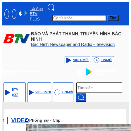
Tải App
BTV
Tìm
PLUS
BÁO VÀ PHÁT THANH, TRUYỀN HÌNH BẮC
NINH
Bac Ninh Newspaper and Radio - Television
VIDEO
MỚI
TIN
MỚI
Hotline: (+84) - 0204 -
Tải App BTV
3555568
PLUS
BTV
VIDEO
MỚI
TIN
MỚI
(CŨ)
VIDEO
Phóng sự - Clip