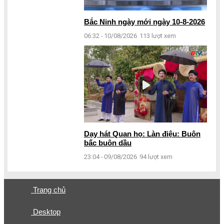
Bắc Ninh ngày mới ngày 10-8-2026
06:32 - 10/08/2026
113 lượt xem
Dạy hát Quan họ: Làn điệu: Buôn
bấc buôn dầu
23:04 - 09/08/2026
94 lượt xem
Trang chủ
Desktop