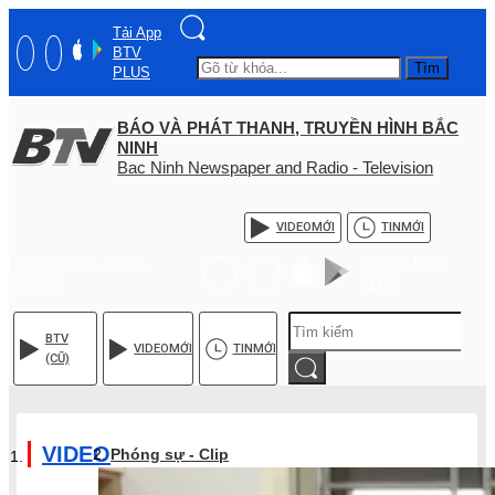
Tải App
BTV
Tìm
PLUS
BÁO VÀ PHÁT THANH, TRUYỀN HÌNH BẮC
NINH
Bac Ninh Newspaper and Radio - Television
VIDEO
MỚI
TIN
MỚI
Hotline: (+84) - 0204 -
Tải App BTV
3555568
PLUS
BTV
VIDEO
MỚI
TIN
MỚI
(CŨ)
VIDEO
Phóng sự - Clip