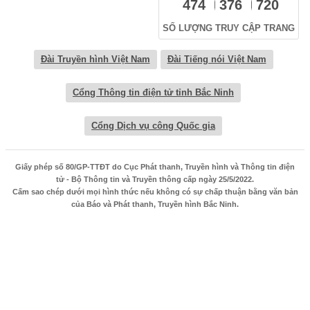
474
376
720
SỐ LƯỢNG TRUY CẬP TRANG
Đài Truyền hình Việt Nam
Đài Tiếng nói Việt Nam
Cổng Thông tin điện tử tỉnh Bắc Ninh
Cổng Dịch vụ công Quốc gia
Giấy phép số 80/GP-TTĐT do Cục Phát thanh, Truyền hình và Thông tin điện
tử - Bộ Thông tin và Truyền thông cấp ngày 25/5/2022.
Cấm sao chép dưới mọi hình thức nếu không có sự chấp thuận bằng văn bản
của Báo và Phát thanh, Truyền hình Bắc Ninh.