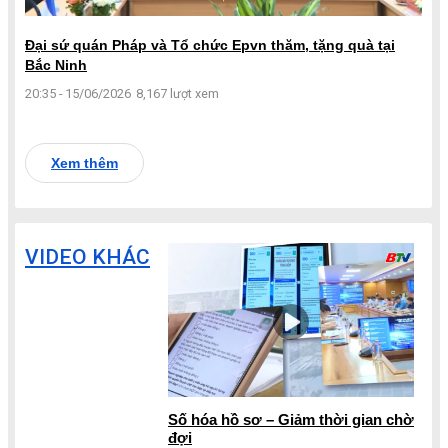
Đại sứ quán Pháp và Tổ chức Epvn thăm, tặng quà tại
Bắc Ninh
20:35 - 15/06/2026
8,167 lượt xem
Xem thêm
VIDEO KHÁC
Số hóa hồ sơ – Giảm thời gian chờ
đợi