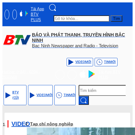
Tải App
BTV
Tìm
PLUS
BÁO VÀ PHÁT THANH, TRUYỀN HÌNH BẮC
NINH
Bac Ninh Newspaper and Radio - Television
VIDEO
MỚI
TIN
MỚI
Hotline: (+84) - 0204 -
Tải App BTV
3555568
PLUS
BTV
VIDEO
MỚI
TIN
MỚI
(CŨ)
VIDEO
Tạp chí nông nghiệp