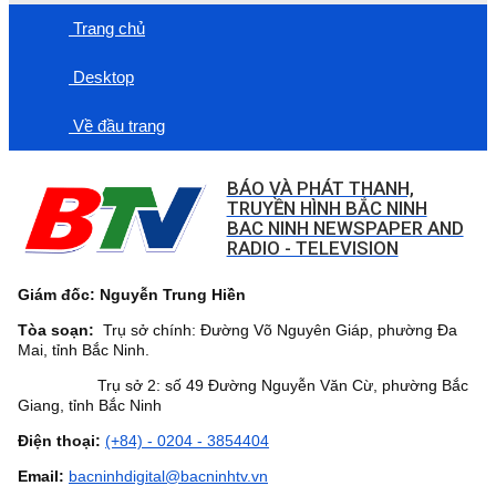
Trang chủ
Desktop
Về đầu trang
BÁO VÀ PHÁT THANH,
TRUYỀN HÌNH BẮC NINH
BAC NINH NEWSPAPER AND
RADIO - TELEVISION
Giám đốc: Nguyễn Trung Hiền
Tòa soạn:
Trụ sở chính: Đường Võ Nguyên Giáp, phường Đa
Mai, tỉnh Bắc Ninh.
Trụ sở 2: số 49 Đường Nguyễn Văn Cừ, phường Bắc
Giang, tỉnh Bắc Ninh
Điện thoại:
(+84) - 0204 - 3854404
Email:
bacninhdigital@bacninhtv.vn