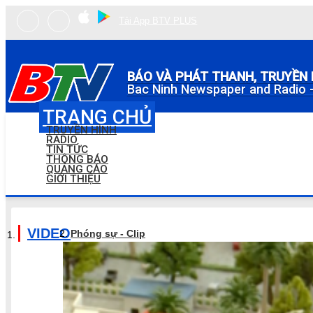
Tải App BTV PLUS
BÁO VÀ PHÁT THANH, TRUYỀN 
Bac Ninh Newspaper and Radio -
TRANG CHỦ
TRUYỀN HÌNH
RADIO
TIN TỨC
THÔNG BÁO
QUẢNG CÁO
GIỚI THIỆU
VIDEO
Phóng sự - Clip