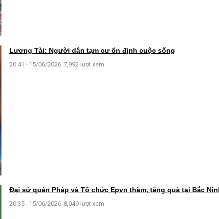
Lương Tài: Người dân tạm cư ổn định cuộc sống
20:41 - 15/06/2026
7,992 lượt xem
Đại sứ quán Pháp và Tổ chức Epvn thăm, tặng quà tại Bắc Nin
20:35 - 15/06/2026
8,049 lượt xem