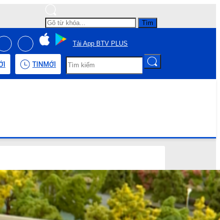
Tìm
Tải App BTV PLUS
ỚI
TIN
MỚI