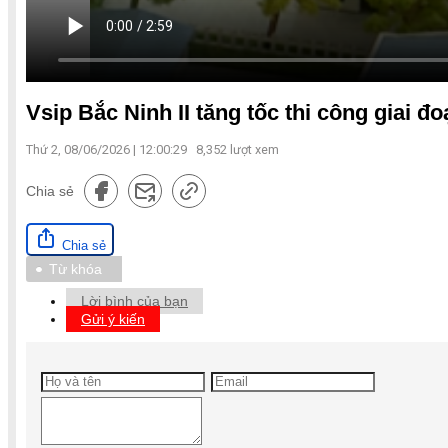
Vsip Bắc Ninh II tăng tốc thi công giai đo
Thứ 2, 08/06/2026 | 12:00:29
8,352
lượt xem
Chia sẻ
Chia sẻ
Từ khóa
Lời bình của bạn
Gửi ý kiến