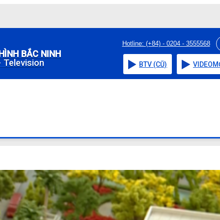
Hotline: (+84) - 0204 - 3555568
HÌNH BẮC NINH
 Television
BTV (CŨ)
VIDEO
M