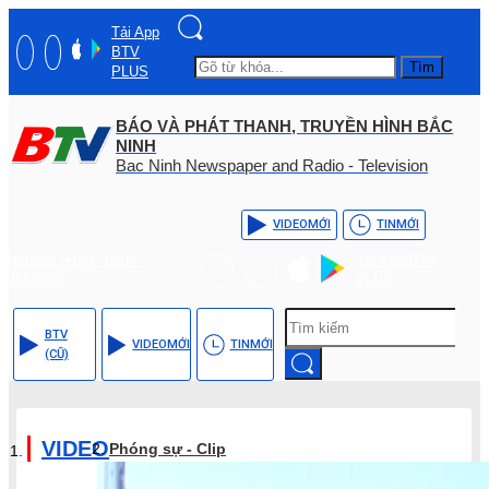
Tải App
BTV
Tìm
PLUS
BÁO VÀ PHÁT THANH, TRUYỀN HÌNH BẮC
NINH
Bac Ninh Newspaper and Radio - Television
VIDEO
MỚI
TIN
MỚI
Hotline: (+84) - 0204 -
Tải App BTV
3555568
PLUS
BTV
VIDEO
MỚI
TIN
MỚI
(CŨ)
VIDEO
Phóng sự - Clip