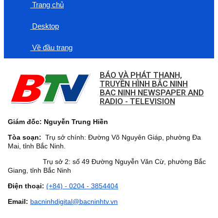
Trang chủ
Desktop
Về đầu trang
BÁO VÀ PHÁT THANH,
TRUYỀN HÌNH BẮC NINH
BAC NINH NEWSPAPER AND
RADIO - TELEVISION
Giám đốc: Nguyễn Trung Hiền
Tòa soạn:
Trụ sở chính: Đường Võ Nguyên Giáp, phường Đa
Mai, tỉnh Bắc Ninh.
Trụ sở 2: số 49 Đường Nguyễn Văn Cừ, phường Bắc
Giang, tỉnh Bắc Ninh
Điện thoại:
(+84) - 0204 - 3854404
Email:
bacninhdigital@bacninhtv.vn