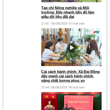
Tạp chí Nông nghiệp và Môi
trường: Đẩy nhanh tiến độ làm
giầu dữ liệu đất đai
21:42 - 06/08/2026
61 lượt xem
Cải cách hành chính: Xã Đại Đồng
đẩy mạnh cải cách hành chính,
nâng chất lượng phục vụ
20:44 - 06/08/2026
96 lượt xem