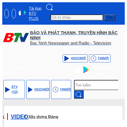
Tải App
BTV
Tìm
PLUS
BÁO VÀ PHÁT THANH, TRUYỀN HÌNH BẮC
NINH
Bac Ninh Newspaper and Radio - Television
VIDEO
MỚI
TIN
MỚI
Hotline: (+84) - 0204 -
Tải App BTV
3555568
PLUS
BTV
VIDEO
MỚI
TIN
MỚI
(CŨ)
VIDEO
Xây dựng Đảng