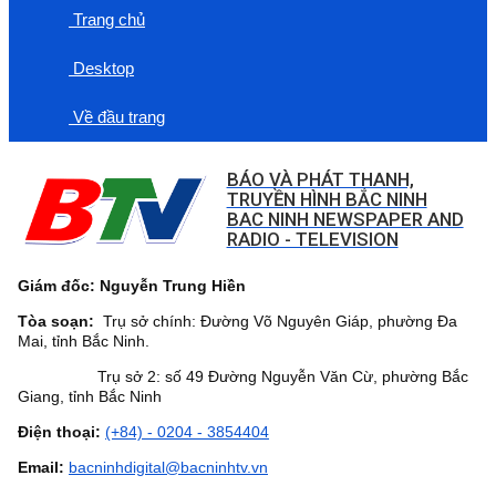
Trang chủ
Desktop
Về đầu trang
BÁO VÀ PHÁT THANH,
TRUYỀN HÌNH BẮC NINH
BAC NINH NEWSPAPER AND
RADIO - TELEVISION
Giám đốc: Nguyễn Trung Hiền
Tòa soạn:
Trụ sở chính: Đường Võ Nguyên Giáp, phường Đa
Mai, tỉnh Bắc Ninh.
Trụ sở 2: số 49 Đường Nguyễn Văn Cừ, phường Bắc
Giang, tỉnh Bắc Ninh
Điện thoại:
(+84) - 0204 - 3854404
Email:
bacninhdigital@bacninhtv.vn