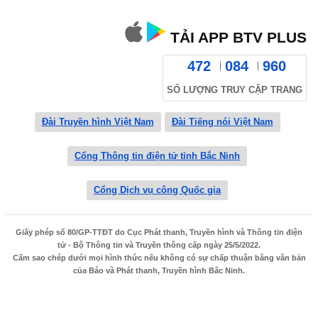
TẢI APP BTV PLUS
472
084
960
SỐ LƯỢNG TRUY CẬP TRANG
Đài Truyền hình Việt Nam
Đài Tiếng nói Việt Nam
Cổng Thông tin điện tử tỉnh Bắc Ninh
Cổng Dịch vụ công Quốc gia
Giấy phép số 80/GP-TTĐT do Cục Phát thanh, Truyền hình và Thông tin điện
tử - Bộ Thông tin và Truyền thông cấp ngày 25/5/2022.
Cấm sao chép dưới mọi hình thức nếu không có sự chấp thuận bằng văn bản
của Báo và Phát thanh, Truyền hình Bắc Ninh.