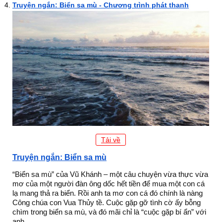
Truyện ngắn: Biển sa mù - Chương trình phát thanh
Tải về
Truyện ngắn: Biển sa mù
“Biển sa mù” của Vũ Khánh – một câu chuyện vừa thực vừa
mơ của một người đàn ông dốc hết tiền để mua một con cá
lạ mang thả ra biển. Rồi anh ta mơ con cá đó chính là nàng
Công chúa con Vua Thủy tề. Cuộc gặp gỡ tình cờ ấy bỗng
chìm trong biển sa mù, và đó mãi chỉ là “cuộc gặp bí ẩn” với
anh.