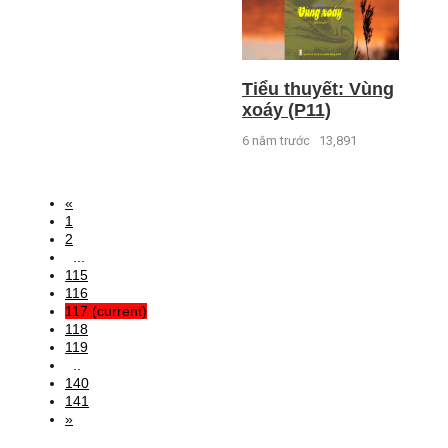
Tiểu thuyết: Vùng
xoáy (P11)
6 năm trước
13,891
«
1
2
...
115
116
117
(current)
118
119
..
140
141
»