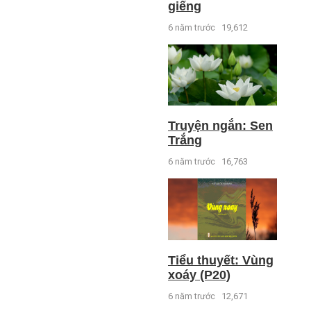
giếng
6 năm trước
19,612
Truyện ngắn: Sen
Trắng
6 năm trước
16,763
Tiểu thuyết: Vùng
xoáy (P20)
6 năm trước
12,671