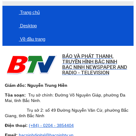
Trang chủ
Desktop
Về đầu trang
BÁO VÀ PHÁT THANH,
TRUYỀN HÌNH BẮC NINH
BAC NINH NEWSPAPER AND
RADIO - TELEVISION
Giám đốc: Nguyễn Trung Hiền
Tòa soạn:
Trụ sở chính: Đường Võ Nguyên Giáp, phường Đa
Mai, tỉnh Bắc Ninh.
Trụ sở 2: số 49 Đường Nguyễn Văn Cừ, phường Bắc
Giang, tỉnh Bắc Ninh
Điện thoại:
(+84) - 0204 - 3854404
Email:
bacninhdigital@bacninhtv.vn