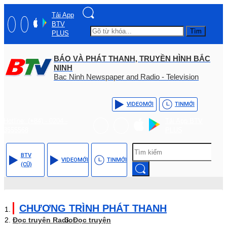
Tải App
BTV
Tìm
PLUS
BÁO VÀ PHÁT THANH, TRUYỀN HÌNH BẮC
NINH
Bac Ninh Newspaper and Radio - Television
VIDEO
MỚI
TIN
MỚI
Hotline: (+84) - 0204 -
Tải App BTV
3555568
PLUS
BTV
VIDEO
MỚI
TIN
MỚI
(CŨ)
CHƯƠNG TRÌNH PHÁT THANH
Đọc truyện Radio
Đọc truyện