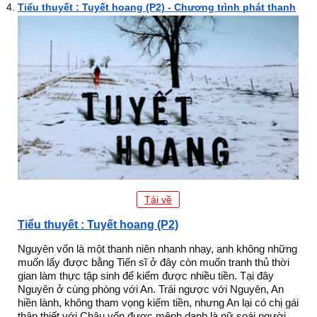
Tiểu thuyết : Tuyết hoang (P2) - Chương trình phát thanh
Tải về
Tiểu thuyết : Tuyết hoang (P2)
Nguyên vốn là một thanh niên nhanh nhạy, anh không những
muốn lấy được bằng Tiến sĩ ở đây còn muốn tranh thủ thời
gian làm thực tập sinh để kiếm được nhiều tiền. Tại đây
Nguyên ở cùng phòng với An. Trái ngược với Nguyên, An
hiền lành, không tham vọng kiếm tiền, nhưng An lại có chị gái
thân thiết với Châu,vốn được mệnh danh là nữ soái người