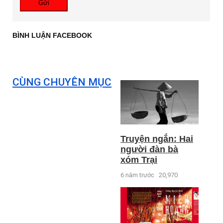
Gửi
BÌNH LUẬN FACEBOOK
CÙNG CHUYÊN MỤC
Truyện ngắn: Hai
người đàn bà
xóm Trại
6 năm trước
20,970