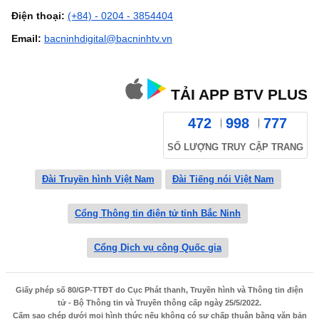
Điện thoại:
(+84) - 0204 - 3854404
Email:
bacninhdigital@bacninhtv.vn
TẢI APP BTV PLUS
472
998
777
SỐ LƯỢNG TRUY CẬP TRANG
Đài Truyền hình Việt Nam
Đài Tiếng nói Việt Nam
Cổng Thông tin điện tử tỉnh Bắc Ninh
Cổng Dịch vụ công Quốc gia
Giấy phép số 80/GP-TTĐT do Cục Phát thanh, Truyền hình và Thông tin điện
tử - Bộ Thông tin và Truyền thông cấp ngày 25/5/2022.
Cấm sao chép dưới mọi hình thức nếu không có sự chấp thuận bằng văn bản