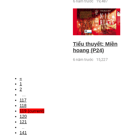
6 năm trước
19,487
Tiểu thuyết: Miền
hoang (P24)
6 năm trước
15,227
«
1
2
...
117
118
119
(current)
120
121
..
141