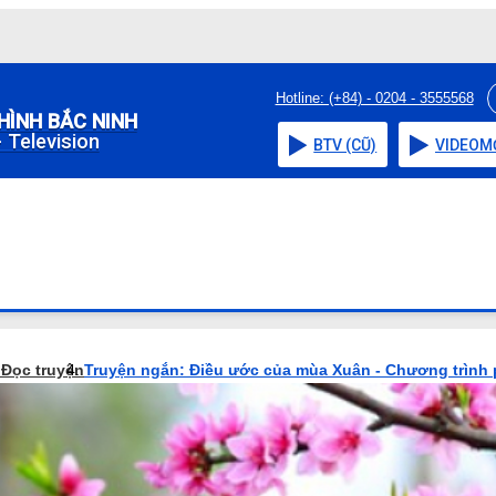
Hotline: (+84) - 0204 - 3555568
HÌNH BẮC NINH
 Television
BTV (CŨ)
VIDEO
M
o
Đọc truyện
Truyện ngắn: Điều ước của mùa Xuân - Chương trình 