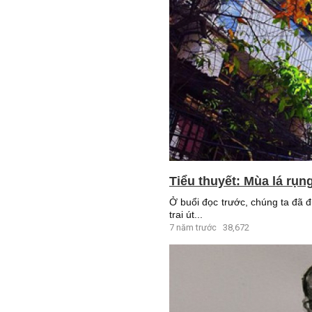
Tiểu thuyết: Mùa lá rụn
Ở buổi đọc trước, chúng ta đã 
trai út...
7 năm trước
38,672