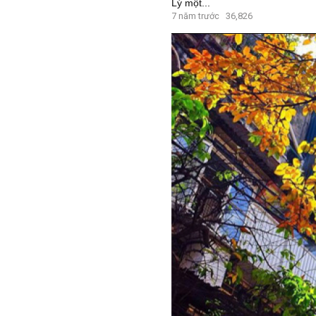
Lý một...
7 năm trước
36,826