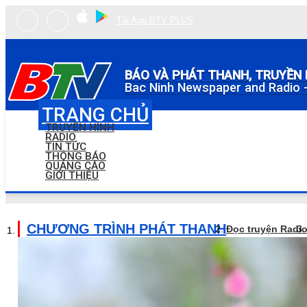
Tải App BTV PLUS
BÁO VÀ PHÁT THANH, TRUYỀN 
Bac Ninh Newspaper and Radio -
TRANG CHỦ
TRUYỀN HÌNH
RADIO
TIN TỨC
THÔNG BÁO
QUẢNG CÁO
GIỚI THIỆU
CHƯƠNG TRÌNH PHÁT THANH
Đọc truyện Radi