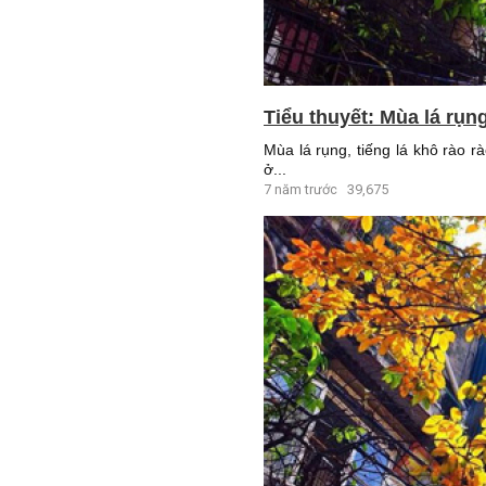
Tiểu thuyết: Mùa lá rụn
Mùa lá rụng, tiếng lá khô rào r
ở...
7 năm trước
39,675