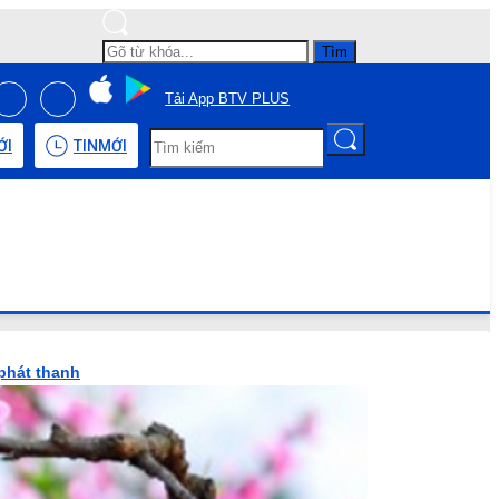
Tìm
Tải App BTV PLUS
ỚI
TIN
MỚI
phát thanh