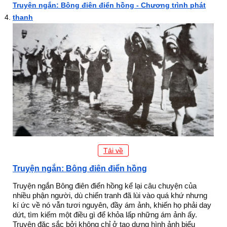
Truyện ngắn: Bông điên điển hồng - Chương trình phát
thanh
Tải về
Truyện ngắn: Bông điên điển hồng
Truyện ngắn Bông điên điển hồng kể lại câu chuyện của
nhiều phận người, dù chiến tranh đã lùi vào quá khứ nhưng
kí ức về nó vẫn tươi nguyên, đầy ám ảnh, khiến họ phải day
dứt, tìm kiếm một điều gì để khỏa lấp những ám ảnh ấy.
Truyện đặc sắc bởi không chỉ ở tạo dựng hình ảnh biểu