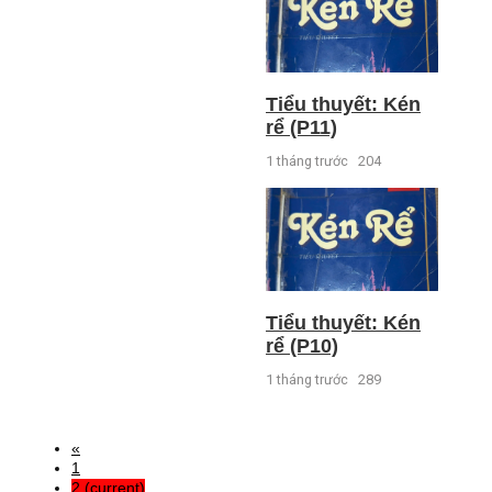
Tiểu thuyết: Kén
rể (P11)
1 tháng trước
204
Tiểu thuyết: Kén
rể (P10)
1 tháng trước
289
«
1
2
(current)