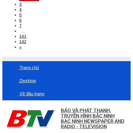
3
4
5
6
7
...
141
142
»
Trang chủ
Desktop
Về đầu trang
BÁO VÀ PHÁT THANH,
TRUYỀN HÌNH BẮC NINH
BAC NINH NEWSPAPER AND
RADIO - TELEVISION