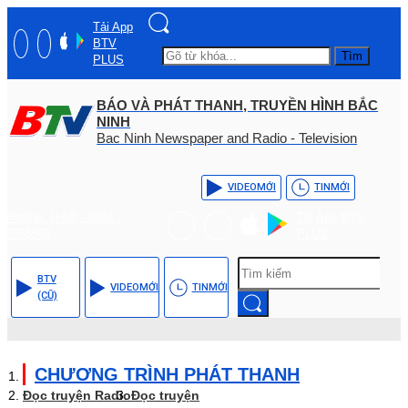
Tải App
BTV
Tìm
PLUS
BÁO VÀ PHÁT THANH, TRUYỀN HÌNH BẮC
NINH
Bac Ninh Newspaper and Radio - Television
VIDEO
MỚI
TIN
MỚI
Hotline: (+84) - 0204 -
Tải App BTV
3555568
PLUS
BTV
VIDEO
MỚI
TIN
MỚI
(CŨ)
CHƯƠNG TRÌNH PHÁT THANH
Đọc truyện Radio
Đọc truyện