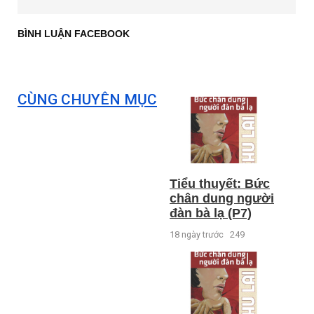
BÌNH LUẬN FACEBOOK
CÙNG CHUYÊN MỤC
Tiểu thuyết: Bức
chân dung người
đàn bà lạ (P7)
18 ngày trước
249