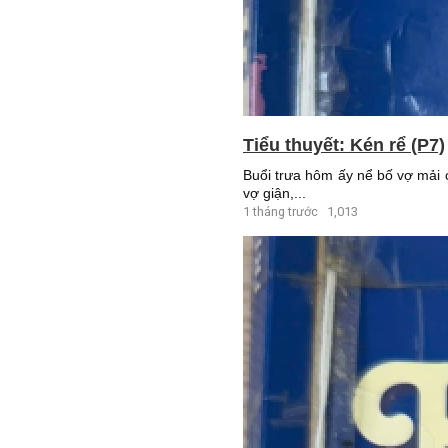
Tiểu thuyết: Kén rể (P7)
Buổi trưa hôm ấy nể bố vợ mải 
vợ giận,...
1 tháng trước
1,013