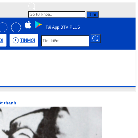
Tìm
Tải App BTV PLUS
ỚI
TIN
MỚI
át thanh