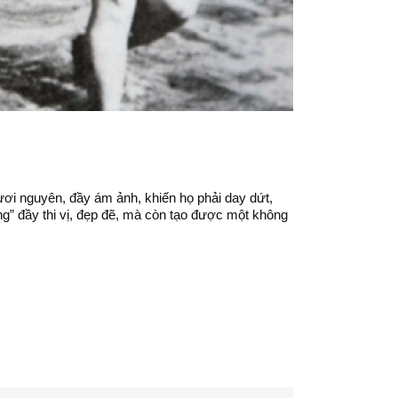
ươi nguyên, đầy ám ảnh, khiến họ phải day dứt,
ng” đầy thi vị, đẹp đẽ, mà còn tạo được một không