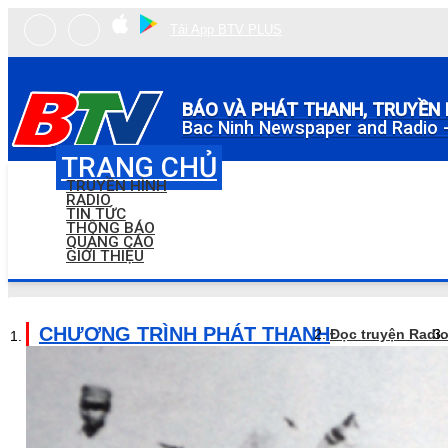
Tải App BTV PLUS
BÁO VÀ PHÁT THANH, TRUYỀN 
Bac Ninh Newspaper and Radio -
TRANG CHỦ
TRUYỀN HÌNH
RADIO
TIN TỨC
THÔNG BÁO
QUẢNG CÁO
GIỚI THIỆU
CHƯƠNG TRÌNH PHÁT THANH
Đọc truyện Radi