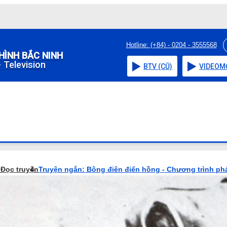
Hotline: (+84) - 0204 - 3555568
HÌNH BẮC NINH
 Television
BTV (CŨ)
VIDEO
M
o
Đọc truyện
Truyện ngắn: Bông điên điển hồng - Chương trình ph