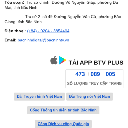
Tòa soạn:
Trụ sở chính: Đường Võ Nguyên Giáp, phường Đa
Mai, tỉnh Bắc Ninh.
Trụ sở 2: số 49 Đường Nguyễn Văn Cừ, phường Bắc
Giang, tỉnh Bắc Ninh
Điện thoại:
(+84) - 0204 - 3854404
Email:
bacninhdigital@bacninhtv.vn
TẢI APP BTV PLUS
473
089
005
SỐ LƯỢNG TRUY CẬP TRANG
Đài Truyền hình Việt Nam
Đài Tiếng nói Việt Nam
Cổng Thông tin điện tử tỉnh Bắc Ninh
Cổng Dịch vụ công Quốc gia