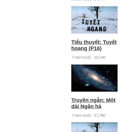
Tiểu thuyết: Tuyết
hoang (P16)
7 năm trước
20,246
Truyện ngắn: Một
dải Ngân hà
7 năm trước
37,780