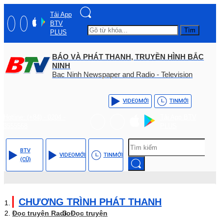
Tải App
BTV
Tìm
PLUS
BÁO VÀ PHÁT THANH, TRUYỀN HÌNH BẮC
NINH
Bac Ninh Newspaper and Radio - Television
VIDEO
MỚI
TIN
MỚI
Hotline: (+84) - 0204 -
Tải App BTV
3555568
PLUS
BTV
VIDEO
MỚI
TIN
MỚI
(CŨ)
CHƯƠNG TRÌNH PHÁT THANH
Đọc truyện Radio
Đọc truyện