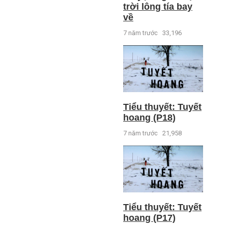
trời lông tía bay
về
7 năm trước
33,196
Tiểu thuyết: Tuyết
hoang (P18)
7 năm trước
21,958
Tiểu thuyết: Tuyết
hoang (P17)