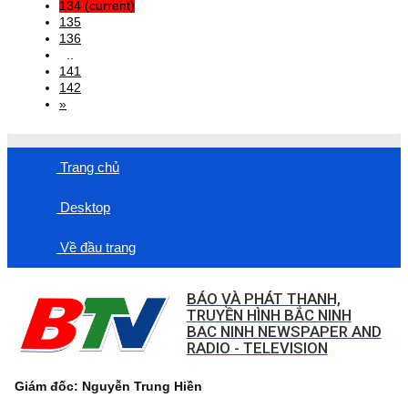
134
(current)
135
136
..
141
142
»
Trang chủ
Desktop
Về đầu trang
BÁO VÀ PHÁT THANH,
TRUYỀN HÌNH BẮC NINH
BAC NINH NEWSPAPER AND
RADIO - TELEVISION
Giám đốc: Nguyễn Trung Hiền