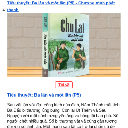
Tiểu thuyết: Ba lần và một lần (P5) - Chương trình phát
thanh
Tải về
Tiểu thuyết: Ba lần và một lần (P5)
Sau vật lộn với đợt công kích của địch, Năm Thành mất tích,
Ba Đẩu bị thương lủng bụng. Còn lại Út Thêm và Sáu
Nguyện với một cánh rừng yên ắng và bóng tối bao phủ. Số
người chết nhiều quá. Số bị thương vật vã cũng gần tương
đương số lành lặn. Một tháng sau tất cả trở lại chốn cũ để