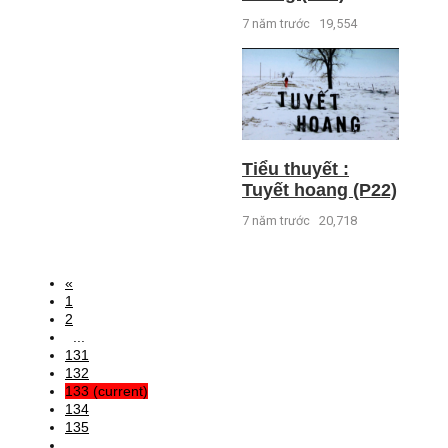
7 năm trước
19,554
Tiểu thuyết :
Tuyết hoang (P22)
7 năm trước
20,718
«
1
2
...
131
132
133
(current)
134
135
..