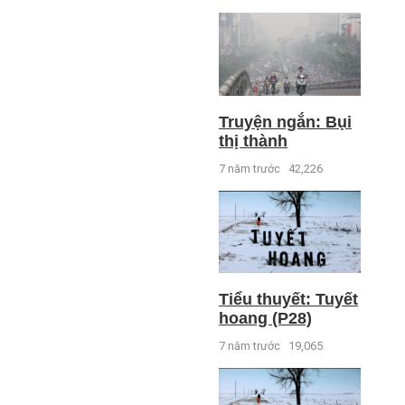
Truyện ngắn: Bụi
thị thành
7 năm trước
42,226
Tiểu thuyết: Tuyết
hoang (P28)
7 năm trước
19,065