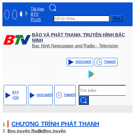
Tải App
BTV
Tìm
PLUS
BÁO VÀ PHÁT THANH, TRUYỀN HÌNH BẮC
NINH
Bac Ninh Newspaper and Radio - Television
VIDEO
MỚI
TIN
MỚI
Hotline: (+84) - 0204 -
Tải App BTV
3555568
PLUS
BTV
VIDEO
MỚI
TIN
MỚI
(CŨ)
CHƯƠNG TRÌNH PHÁT THANH
Đọc truyện Radio
Đọc truyện