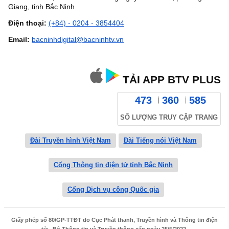
Giang, tỉnh Bắc Ninh
Điện thoại:
(+84) - 0204 - 3854404
Email:
bacninhdigital@bacninhtv.vn
TẢI APP BTV PLUS
473
360
585
SỐ LƯỢNG TRUY CẬP TRANG
Đài Truyền hình Việt Nam
Đài Tiếng nói Việt Nam
Cổng Thông tin điện tử tỉnh Bắc Ninh
Cổng Dịch vụ công Quốc gia
Giấy phép số 80/GP-TTĐT do Cục Phát thanh, Truyền hình và Thông tin điện
tử - Bộ Thông tin và Truyền thông cấp ngày 25/5/2022.