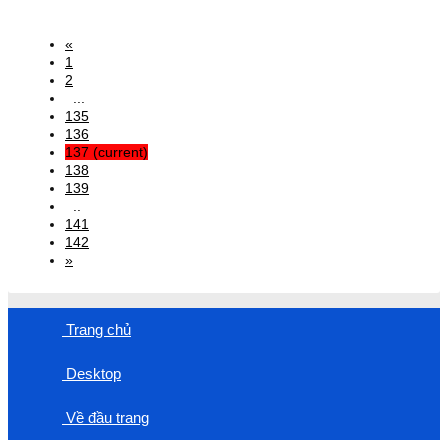
«
1
2
...
135
136
137
(current)
138
139
..
141
142
»
Trang chủ
Desktop
Về đầu trang