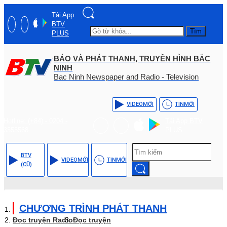
Tải App
BTV
Tìm
PLUS
BÁO VÀ PHÁT THANH, TRUYỀN HÌNH BẮC
NINH
Bac Ninh Newspaper and Radio - Television
VIDEO
MỚI
TIN
MỚI
Hotline: (+84) - 0204 -
Tải App BTV
3555568
PLUS
BTV
VIDEO
MỚI
TIN
MỚI
(CŨ)
CHƯƠNG TRÌNH PHÁT THANH
Đọc truyện Radio
Đọc truyện