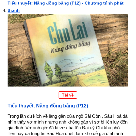
Tiểu thuyết: Nắng đồng bằng (P12) - Chương trình phát
thanh
Tải về
Tiểu thuyết: Nắng đồng bằng (P12)
Trong lần du kích về làng gần cửa ngõ Sài Gòn , Sáu Hoá đã
nhìn thấy vợ mình nhưng anh không gặp vì sợ bị liên luỵ đến
gia đình. Vợ anh giờ đã là vợ của tên Đại uý Chi khu phó.
Tên này đã tung tin Sáu Hoá chết, làm khó dễ gia đình anh