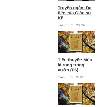
Truyện ngắn: Dạ
tiệc của Giáo sư
Kê
7 năm trước
28,709
Tiểu thuyết: Mùa
lá rụng trong
vườn (P6)
7 năm trước
33,815