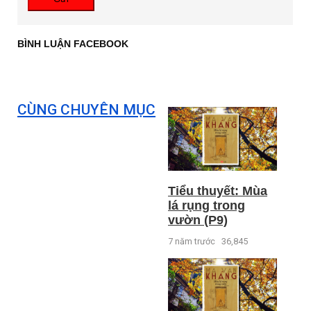
BÌNH LUẬN FACEBOOK
CÙNG CHUYÊN MỤC
Tiểu thuyết: Mùa
lá rụng trong
vườn (P9)
7 năm trước
36,845