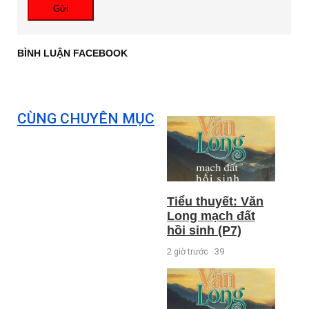
Gửi
BÌNH LUẬN FACEBOOK
CÙNG CHUYÊN MỤC
Tiểu thuyết: Văn
Long mạch đất
hồi sinh (P7)
2 giờ trước
39