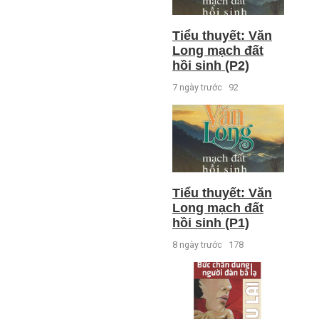
Tiểu thuyết: Văn
Long mạch đất
hồi sinh (P2)
7 ngày trước
92
Tiểu thuyết: Văn
Long mạch đất
hồi sinh (P1)
8 ngày trước
178