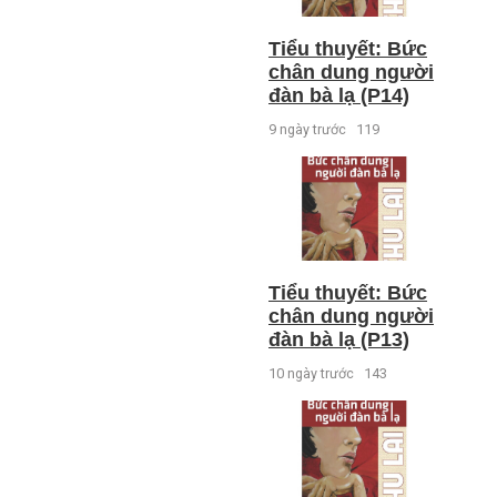
Tiểu thuyết: Bức
chân dung người
đàn bà lạ (P14)
9 ngày trước
119
Tiểu thuyết: Bức
chân dung người
đàn bà lạ (P13)
10 ngày trước
143