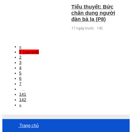
Tiểu thuyết: Bức
chân dung người
đàn bà lạ (P8)
17 ngày trước
142
«
1
(current)
2
3
4
5
6
7
...
141
142
»
Trang chủ