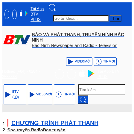
Tải App
BTV
Tìm
PLUS
BÁO VÀ PHÁT THANH, TRUYỀN HÌNH BẮC
NINH
Bac Ninh Newspaper and Radio - Television
VIDEO
MỚI
TIN
MỚI
Hotline: (+84) - 0204 -
Tải App BTV
3555568
PLUS
BTV
VIDEO
MỚI
TIN
MỚI
(CŨ)
CHƯƠNG TRÌNH PHÁT THANH
Đọc truyện Radio
Đọc truyện