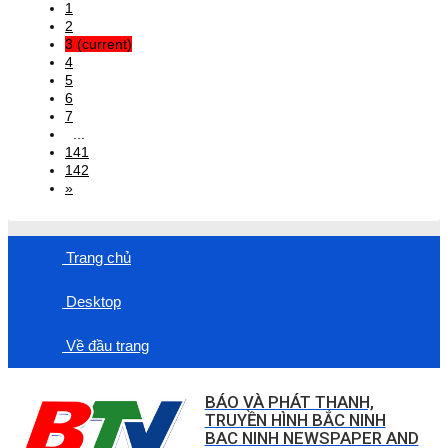
1
2
3
(current)
4
5
6
7
...
141
142
»
Trang chủ
Desktop
Về đầu trang
BÁO VÀ PHÁT THANH,
TRUYỀN HÌNH BẮC NINH
BAC NINH NEWSPAPER AND