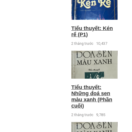
Tiểu thuyết: Kén
rể (P1)
2 tháng trước
10,437
Tiểu thuyết:
Những đoá sen
màu xanh (Phần
cuối)
2 tháng trước
9,785