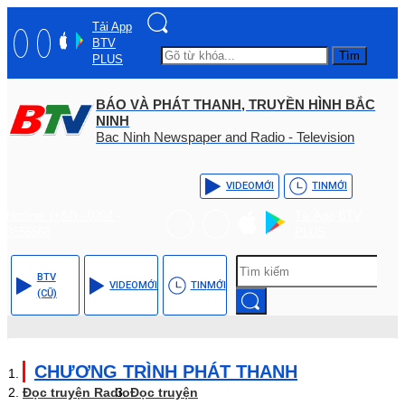
Tải App
BTV
Tìm
PLUS
BÁO VÀ PHÁT THANH, TRUYỀN HÌNH BẮC
NINH
Bac Ninh Newspaper and Radio - Television
VIDEO
MỚI
TIN
MỚI
Hotline: (+84) - 0204 -
Tải App BTV
3555568
PLUS
BTV
VIDEO
MỚI
TIN
MỚI
(CŨ)
CHƯƠNG TRÌNH PHÁT THANH
Đọc truyện Radio
Đọc truyện