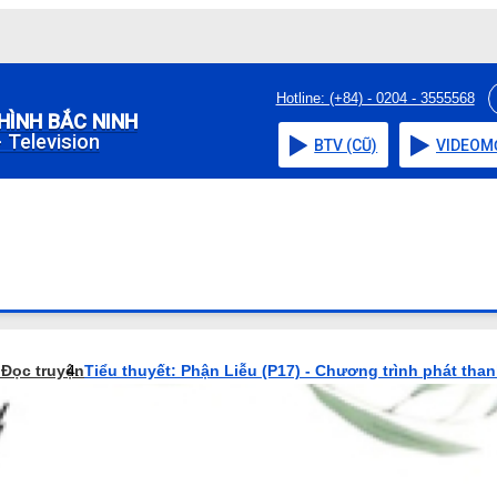
Hotline: (+84) - 0204 - 3555568
HÌNH BẮC NINH
 Television
BTV (CŨ)
VIDEO
M
o
Đọc truyện
Tiểu thuyết: Phận Liễu (P17) - Chương trình phát tha