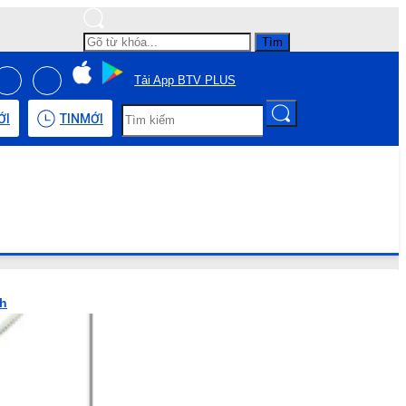
Tìm
Tải App BTV PLUS
ỚI
TIN
MỚI
nh