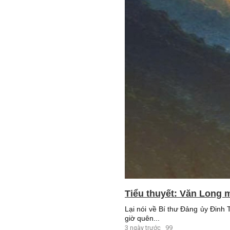
Tiểu thuyết: Văn Long m
Lại nói về Bí thư Đảng ủy Đinh
giờ quên...
3 ngày trước
99