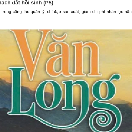
ạch đất hồi sinh (P5)
trong công tác quản lý, chỉ đạo sản xuất, giảm chi phí nhân lực nâ