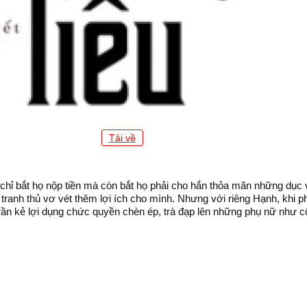
Tải về
 chỉ bắt họ nộp tiền mà còn bắt họ phải cho hắn thỏa mãn những dụ
tranh thủ vơ vét thêm lợi ích cho mình. Nhưng với riêng Hạnh, khi 
trần kẻ lợi dụng chức quyền chèn ép, trà đạp lên những phụ nữ như c