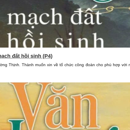
ạch đất hồi sinh (P4)
ường Thịnh. Thành muốn xin về tổ chức công đoàn cho phù hợp với n