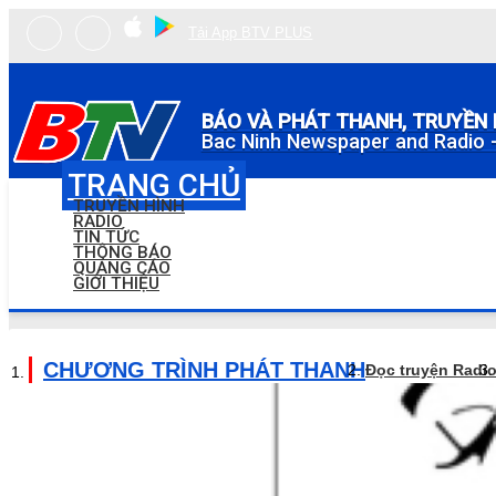
Tải App BTV PLUS
BÁO VÀ PHÁT THANH, TRUYỀN 
Bac Ninh Newspaper and Radio -
TRANG CHỦ
TRUYỀN HÌNH
RADIO
TIN TỨC
THÔNG BÁO
QUẢNG CÁO
GIỚI THIỆU
CHƯƠNG TRÌNH PHÁT THANH
Đọc truyện Radi