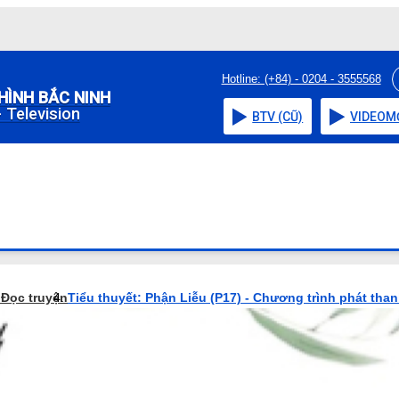
Hotline: (+84) - 0204 - 3555568
HÌNH BẮC NINH
 Television
BTV (CŨ)
VIDEO
M
o
Đọc truyện
Tiểu thuyết: Phận Liễu (P17) - Chương trình phát tha