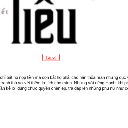
Tải về
 chỉ bắt họ nộp tiền mà còn bắt họ phải cho hắn thỏa mãn những dụ
tranh thủ vơ vét thêm lợi ích cho mình. Nhưng với riêng Hạnh, khi 
trần kẻ lợi dụng chức quyền chèn ép, trà đạp lên những phụ nữ như c