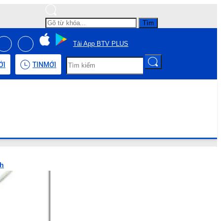
Tìm
Tải App BTV PLUS
ỚI
TIN
MỚI
nh