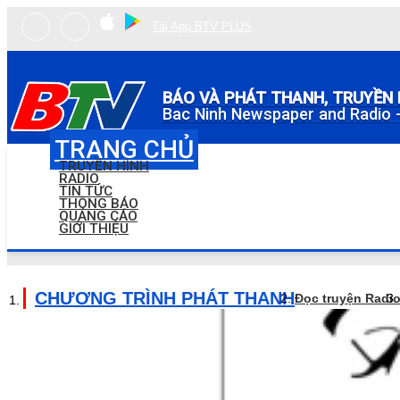
Tải App BTV PLUS
BÁO VÀ PHÁT THANH, TRUYỀN 
Bac Ninh Newspaper and Radio -
TRANG CHỦ
TRUYỀN HÌNH
RADIO
TIN TỨC
THÔNG BÁO
QUẢNG CÁO
GIỚI THIỆU
CHƯƠNG TRÌNH PHÁT THANH
Đọc truyện Radi