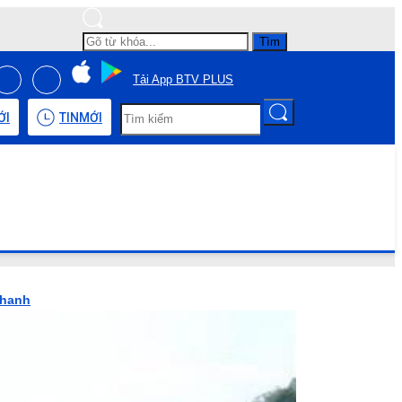
Tìm
Tải App BTV PLUS
ỚI
TIN
MỚI
thanh