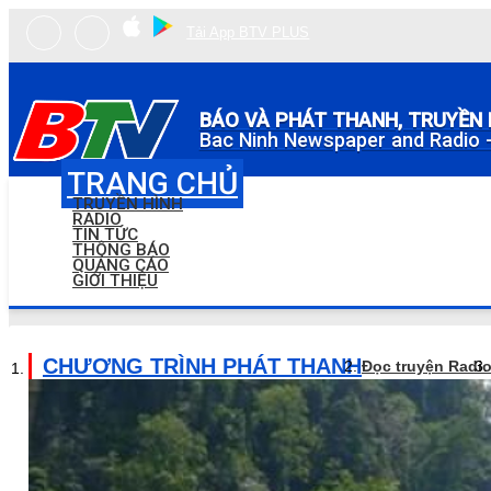
Tải App BTV PLUS
BÁO VÀ PHÁT THANH, TRUYỀN 
Bac Ninh Newspaper and Radio -
TRANG CHỦ
TRUYỀN HÌNH
RADIO
TIN TỨC
THÔNG BÁO
QUẢNG CÁO
GIỚI THIỆU
CHƯƠNG TRÌNH PHÁT THANH
Đọc truyện Radi