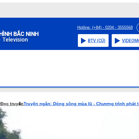
Hotline: (+84) - 0204 - 3555568
HÌNH BẮC NINH
 Television
BTV (CŨ)
VIDEO
M
o
Đọc truyện
Truyện ngắn: Dòng sông mùa lũ - Chương trình phát 