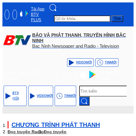
Tải App
BTV
Tìm
PLUS
BÁO VÀ PHÁT THANH, TRUYỀN HÌNH BẮC
NINH
Bac Ninh Newspaper and Radio - Television
VIDEO
MỚI
TIN
MỚI
Hotline: (+84) - 0204 -
Tải App BTV
3555568
PLUS
BTV
VIDEO
MỚI
TIN
MỚI
(CŨ)
CHƯƠNG TRÌNH PHÁT THANH
Đọc truyện Radio
Đọc truyện