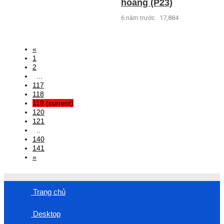
hoang (P23)
6 năm trước
17,884
«
1
2
...
117
118
119
(current)
120
121
..
140
141
»
Trang chủ
Desktop