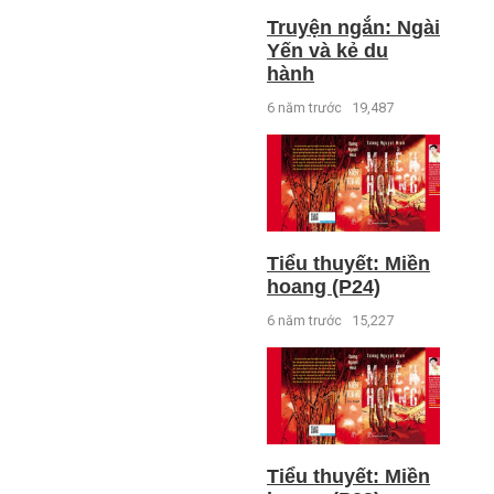
Truyện ngắn: Ngài
Yến và kẻ du
hành
6 năm trước
19,487
Tiểu thuyết: Miền
hoang (P24)
6 năm trước
15,227
Tiểu thuyết: Miền