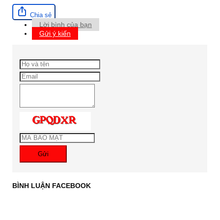
Chia sẻ
Lời bình của bạn
Gửi ý kiến
Gửi
BÌNH LUẬN FACEBOOK