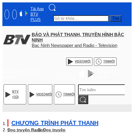
Tải App
BTV
Tìm
PLUS
BÁO VÀ PHÁT THANH, TRUYỀN HÌNH BẮC
NINH
Bac Ninh Newspaper and Radio - Television
VIDEO
MỚI
TIN
MỚI
Hotline: (+84) - 0204 -
Tải App BTV
3555568
PLUS
BTV
VIDEO
MỚI
TIN
MỚI
(CŨ)
CHƯƠNG TRÌNH PHÁT THANH
Đọc truyện Radio
Đọc truyện