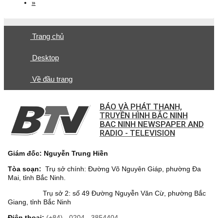
»
Trang chủ
Desktop
Về đầu trang
BÁO VÀ PHÁT THANH,
TRUYỀN HÌNH BẮC NINH
BAC NINH NEWSPAPER AND
RADIO - TELEVISION
Giám đốc: Nguyễn Trung Hiền
Tòa soạn:
Trụ sở chính: Đường Võ Nguyên Giáp, phường Đa
Mai, tỉnh Bắc Ninh.
Trụ sở 2: số 49 Đường Nguyễn Văn Cừ, phường Bắc
Giang, tỉnh Bắc Ninh
Điện thoại:
(+84) - 0204 - 3854404