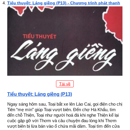
Tiểu thuyết: Láng giềng (P13) - Chương trình phát thanh
Tải về
Tiểu thuyết: Láng giềng (P13)
Ngay sáng hôm sau, Toại bắt xe lên Lào Cai, gọi điện cho chị
Tiên “mẹ mìn” giúp Toại vượt biên. Đến chợ Hà Khẩu, tìm
đến chỗ Thiện, Toại như người hoá đá khi nghe Thiện kể lại
cuộc gặp gỡ với Thơm và câu chuyện đau lòng khi Thơm
vượt biên bị lừa bán vào ổ chứa mãi dâm. Toại tìm đến cửa