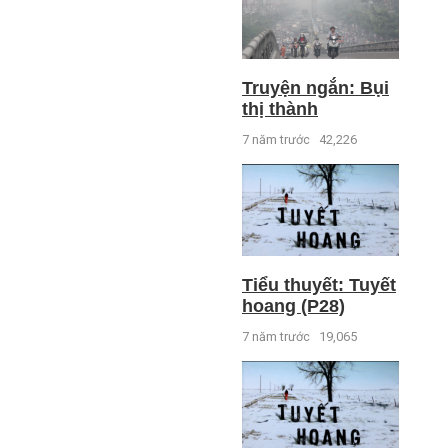
Truyện ngắn: Bụi
thị thành
7 năm trước
42,226
Tiểu thuyết: Tuyết
hoang (P28)
7 năm trước
19,065