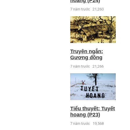
hoang (P24)
7 năm trước
21,260
Truyện ngắn:
Gương đồng
7 năm trước
21,266
Tiểu thuyết: Tuyết
hoang (P23)
7 năm trước
19,568