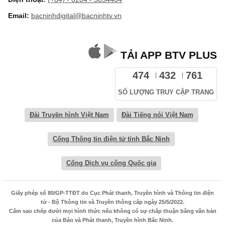
Email:
bacninhdigital@bacninhtv.vn
TẢI APP BTV PLUS
474
432
761
SỐ LƯỢNG TRUY CẬP TRANG
Đài Truyền hình Việt Nam
Đài Tiếng nói Việt Nam
Cổng Thông tin điện tử tỉnh Bắc Ninh
Cổng Dịch vụ công Quốc gia
Giấy phép số 80/GP-TTĐT do Cục Phát thanh, Truyền hình và Thông tin điện
tử - Bộ Thông tin và Truyền thông cấp ngày 25/5/2022.
Cấm sao chép dưới mọi hình thức nếu không có sự chấp thuận bằng văn bản
của Báo và Phát thanh, Truyền hình Bắc Ninh.