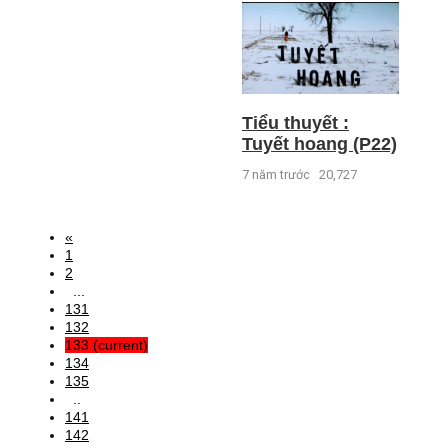
Tiểu thuyết :
Tuyết hoang (P22)
7 năm trước
20,727
«
1
2
...
131
132
133
(current)
134
135
..
141
142