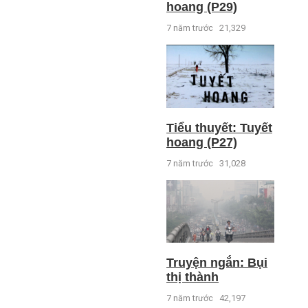
hoang (P29)
7 năm trước
21,329
Tiểu thuyết: Tuyết
hoang (P27)
7 năm trước
31,028
Truyện ngắn: Bụi
thị thành
7 năm trước
42,197