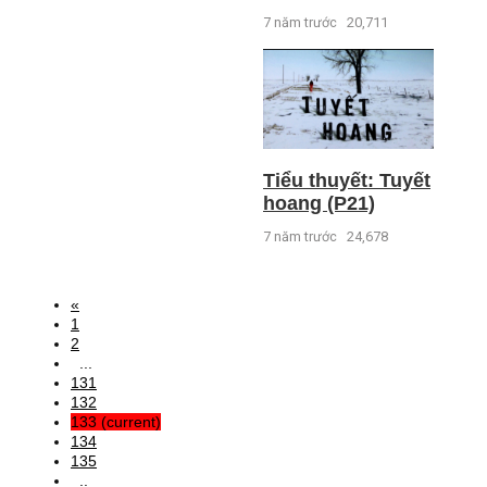
7 năm trước
20,711
Tiểu thuyết: Tuyết
hoang (P21)
7 năm trước
24,678
«
1
2
...
131
132
133
(current)
134
135
..