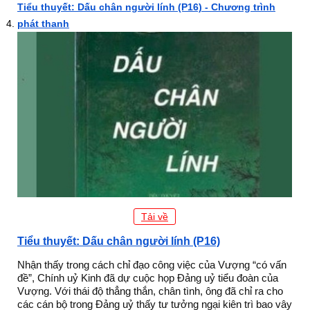
Tiểu thuyết: Dấu chân người lính (P16) - Chương trình
phát thanh
Tải về
Tiểu thuyết: Dấu chân người lính (P16)
Nhận thấy trong cách chỉ đạo công việc của Vượng “có vấn
đề”, Chính uỷ Kinh đã dự cuộc họp Đảng uỷ tiểu đoàn của
Vượng. Với thái độ thẳng thắn, chân tình, ông đã chỉ ra cho
các cán bộ trong Đảng uỷ thấy tư tưởng ngại kiên trì bao vây