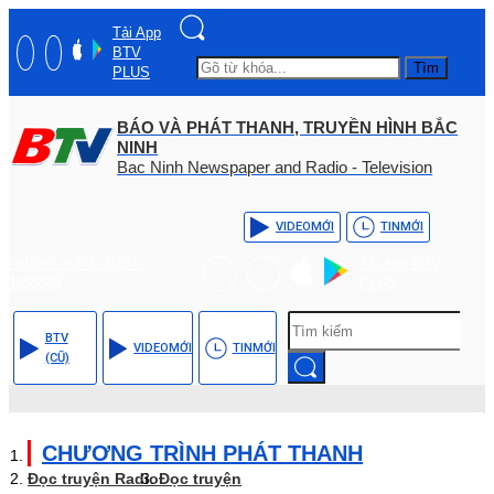
Tải App
BTV
Tìm
PLUS
BÁO VÀ PHÁT THANH, TRUYỀN HÌNH BẮC
NINH
Bac Ninh Newspaper and Radio - Television
VIDEO
MỚI
TIN
MỚI
Hotline: (+84) - 0204 -
Tải App BTV
3555568
PLUS
BTV
VIDEO
MỚI
TIN
MỚI
(CŨ)
CHƯƠNG TRÌNH PHÁT THANH
Đọc truyện Radio
Đọc truyện