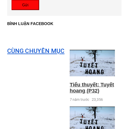
Gửi
BÌNH LUẬN FACEBOOK
CÙNG CHUYÊN MỤC
Tiểu thuyết: Tuyết
hoang (P32)
7 năm trước
23,356