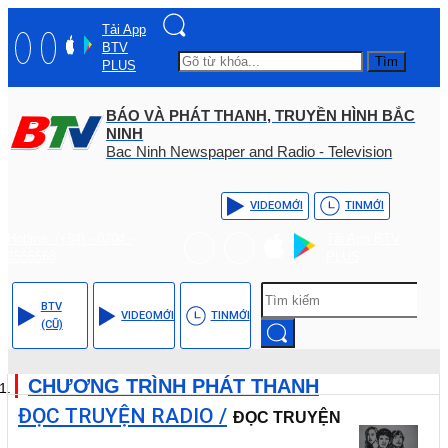
Tải App
BTV
Tìm
PLUS
BÁO VÀ PHÁT THANH, TRUYỀN HÌNH BẮC
NINH
Bac Ninh Newspaper and Radio - Television
VIDEO
MỚI
TIN
MỚI
Hotline: (+84) - 0204 -
Tải App BTV
3555568
PLUS
BTV
VIDEO
MỚI
TIN
MỚI
(CŨ)
CHƯƠNG TRÌNH PHÁT THANH
ĐỌC TRUYỆN RADIO /
ĐỌC TRUYỆN