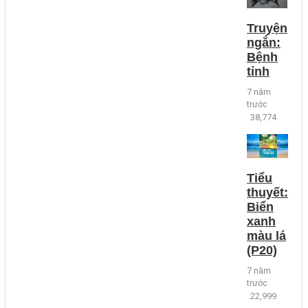
Truyện
ngắn:
Bệnh
tỉnh
7 năm
trước
38,774
Tiểu
thuyết:
Biển
xanh
màu lá
(P20)
7 năm
trước
22,999