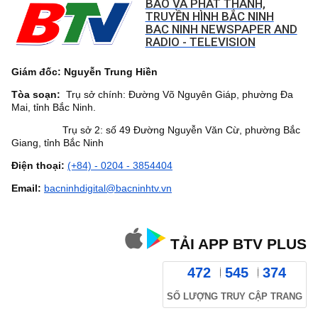
BÁO VÀ PHÁT THANH,
TRUYỀN HÌNH BẮC NINH
BAC NINH NEWSPAPER AND
RADIO - TELEVISION
Giám đốc: Nguyễn Trung Hiền
Tòa soạn:
Trụ sở chính: Đường Võ Nguyên Giáp, phường Đa
Mai, tỉnh Bắc Ninh.
Trụ sở 2: số 49 Đường Nguyễn Văn Cừ, phường Bắc
Giang, tỉnh Bắc Ninh
Điện thoại:
(+84) - 0204 - 3854404
Email:
bacninhdigital@bacninhtv.vn
TẢI APP BTV PLUS
472
545
374
SỐ LƯỢNG TRUY CẬP TRANG