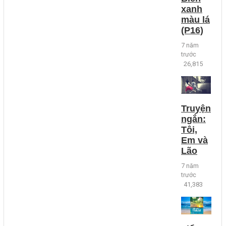
xanh
màu lá
(P16)
7 năm
trước
26,815
Truyện
ngắn:
Tôi,
Em và
Lão
7 năm
trước
41,383