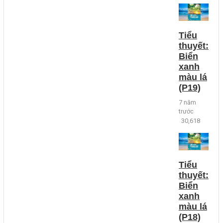
Tiểu
thuyết:
Biển
xanh
màu lá
(P19)
7 năm
trước
30,618
Tiểu
thuyết:
Biển
xanh
màu lá
(P18)