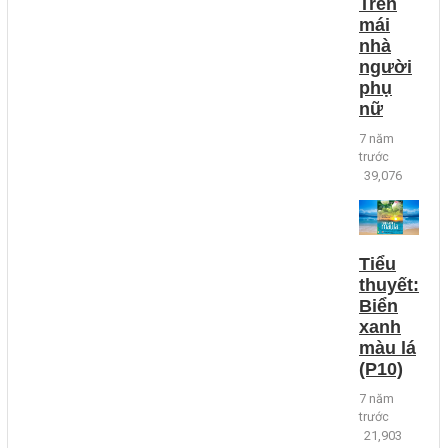
Trên
mái
nhà
người
phụ
nữ
7 năm
trước
39,076
Tiểu
thuyết:
Biển
xanh
màu lá
(P10)
7 năm
trước
21,903