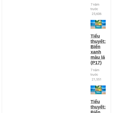
7 năm
trước
25,606
Tiểu
thuyết:
Biển
xanh
màu lá
(P17)
7 năm
trước
21,551
Tiểu
thuyết:
Biển