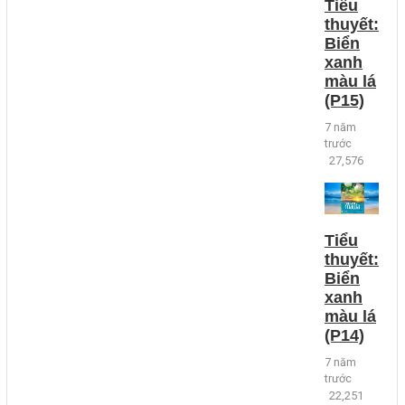
Tiểu
thuyết:
Biển
xanh
màu lá
(P15)
7 năm
trước
27,576
Tiểu
thuyết:
Biển
xanh
màu lá
(P14)
7 năm
trước
22,251