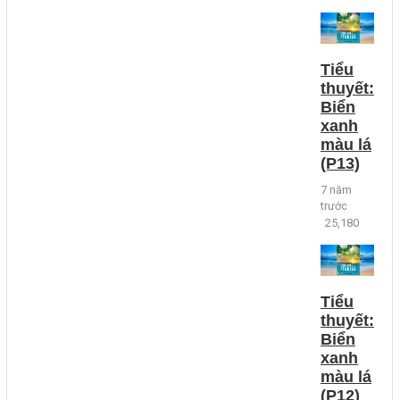
Tiểu
thuyết:
Biển
xanh
màu lá
(P13)
7 năm
trước
25,180
Tiểu
thuyết:
Biển
xanh
màu lá
(P12)