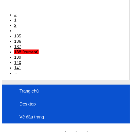
«
1
2
..
135
136
137
138
(current)
139
140
141
»
Trang chủ
Desktop
Về đầu trang