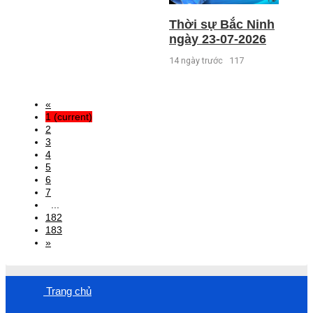
Thời sự Bắc Ninh
ngày 23-07-2026
14 ngày trước
117
«
1
(current)
2
3
4
5
6
7
...
182
183
»
Trang chủ