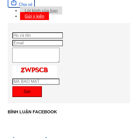
Chia sẻ
Lời bình của bạn
Gửi ý kiến
Gửi
BÌNH LUẬN FACEBOOK