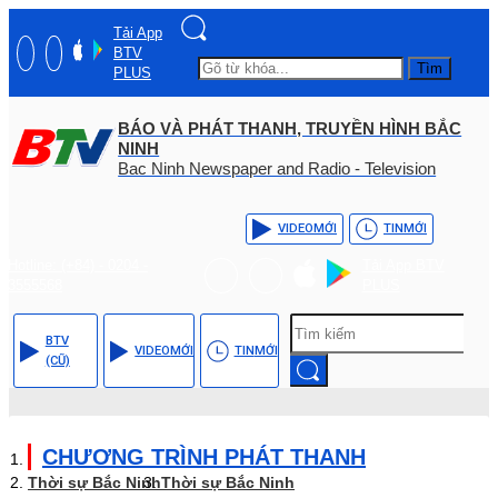
Tải App
BTV
Tìm
PLUS
BÁO VÀ PHÁT THANH, TRUYỀN HÌNH BẮC
NINH
Bac Ninh Newspaper and Radio - Television
VIDEO
MỚI
TIN
MỚI
Hotline: (+84) - 0204 -
Tải App BTV
3555568
PLUS
BTV
VIDEO
MỚI
TIN
MỚI
(CŨ)
CHƯƠNG TRÌNH PHÁT THANH
Thời sự Bắc Ninh
Thời sự Bắc Ninh