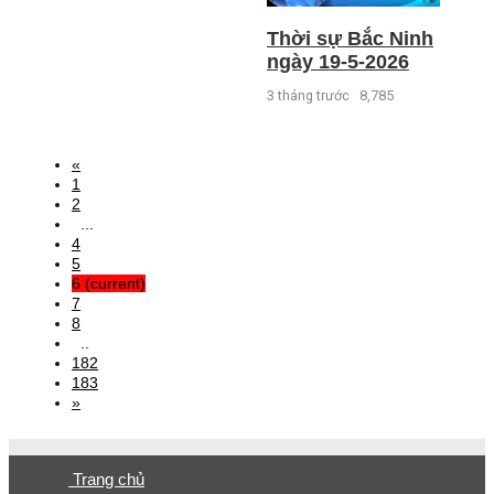
Thời sự Bắc Ninh
ngày 19-5-2026
3 tháng trước
8,785
«
1
2
...
4
5
6
(current)
7
8
..
182
183
»
Trang chủ