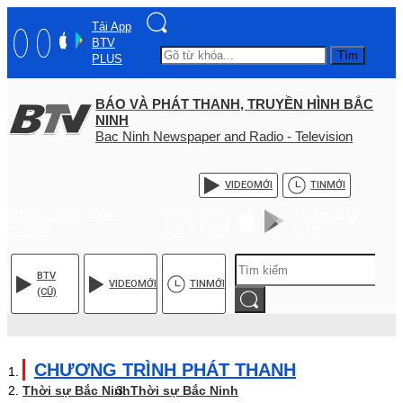
Tải App
BTV
Tìm
PLUS
BÁO VÀ PHÁT THANH, TRUYỀN HÌNH BẮC
NINH
Bac Ninh Newspaper and Radio - Television
VIDEO
MỚI
TIN
MỚI
Hotline: (+84) - 0204 -
Tải App BTV
3555568
PLUS
BTV
VIDEO
MỚI
TIN
MỚI
(CŨ)
CHƯƠNG TRÌNH PHÁT THANH
Thời sự Bắc Ninh
Thời sự Bắc Ninh