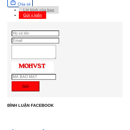
Chia sẻ
Lời bình của bạn
Gửi ý kiến
Gửi
BÌNH LUẬN FACEBOOK