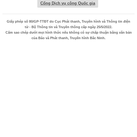
Cổng Dịch vụ công Quốc gia
Giấy phép số 80/GP-TTĐT do Cục Phát thanh, Truyền hình và Thông tin điện
tử - Bộ Thông tin và Truyền thông cấp ngày 25/5/2022.
Cấm sao chép dưới mọi hình thức nếu không có sự chấp thuận bằng văn bản
của Báo và Phát thanh, Truyền hình Bắc Ninh.