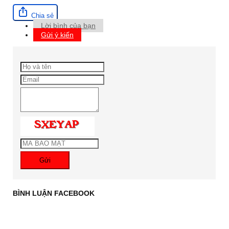
Chia sẻ
Lời bình của bạn
Gửi ý kiến
Gửi
BÌNH LUẬN FACEBOOK