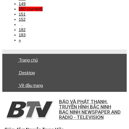
149
150
(current)
151
152
..
182
183
»
Trang chủ
Desktop
Về đầu trang
BÁO VÀ PHÁT THANH,
TRUYỀN HÌNH BẮC NINH
BAC NINH NEWSPAPER AND
RADIO - TELEVISION