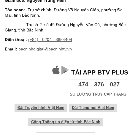
Giám đốc: Nguyễn Trung Hiền
Tòa soạn:
Trụ sở chính: Đường Võ Nguyên Giáp, phường Đa
Mai, tỉnh Bắc Ninh.
Trụ sở 2: số 49 Đường Nguyễn Văn Cừ, phường Bắc
Giang, tỉnh Bắc Ninh
Điện thoại:
(+84) - 0204 - 3854404
Email:
bacninhdigital@bacninhtv.vn
TẢI APP BTV PLUS
474
376
027
SỐ LƯỢNG TRUY CẬP TRANG
Đài Truyền hình Việt Nam
Đài Tiếng nói Việt Nam
Cổng Thông tin điện tử tỉnh Bắc Ninh