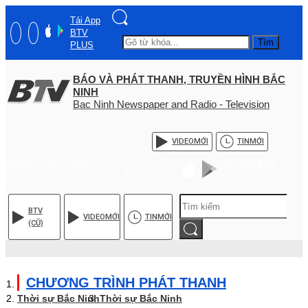
Tải App
BTV
Tìm
PLUS
BÁO VÀ PHÁT THANH, TRUYỀN HÌNH BẮC
NINH
Bac Ninh Newspaper and Radio - Television
VIDEO
MỚI
TIN
MỚI
Hotline: (+84) - 0204 -
Tải App BTV
3555568
PLUS
BTV
VIDEO
MỚI
TIN
MỚI
(CŨ)
CHƯƠNG TRÌNH PHÁT THANH
Thời sự Bắc Ninh
Thời sự Bắc Ninh