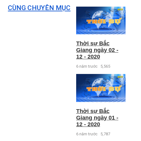
CÙNG CHUYÊN MỤC
Thời sự Bắc
Giang ngày 02 -
12 - 2020
6 năm trước
5,565
Thời sự Bắc
Giang ngày 01 -
12 - 2020
6 năm trước
5,787