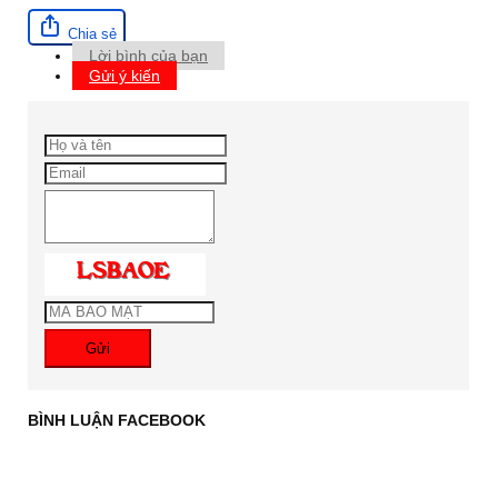
Chia sẻ
Lời bình của bạn
Gửi ý kiến
Gửi
BÌNH LUẬN FACEBOOK