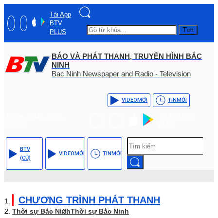
Tải App
BTV
Tìm
PLUS
BÁO VÀ PHÁT THANH, TRUYỀN HÌNH BẮC
NINH
Bac Ninh Newspaper and Radio - Television
VIDEO
MỚI
TIN
MỚI
Hotline: (+84) - 0204 -
Tải App BTV
3555568
PLUS
BTV
VIDEO
MỚI
TIN
MỚI
(CŨ)
CHƯƠNG TRÌNH PHÁT THANH
Thời sự Bắc Ninh
Thời sự Bắc Ninh