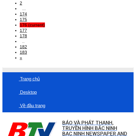
2
...
174
175
176
(current)
177
178
..
182
183
»
Trang chủ
Desktop
Về đầu trang
BÁO VÀ PHÁT THANH,
TRUYỀN HÌNH BẮC NINH
BAC NINH NEWSPAPER AND