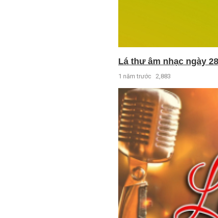
Lá thư âm nhạc ngày 28
1 năm trước
2,883