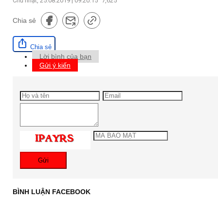
Chủ nhật, 25.08.2019 | 09:20:15
7,625
Chia sẻ
Chia sẻ
Lời bình của bạn
Gửi ý kiến
Gửi
BÌNH LUẬN FACEBOOK