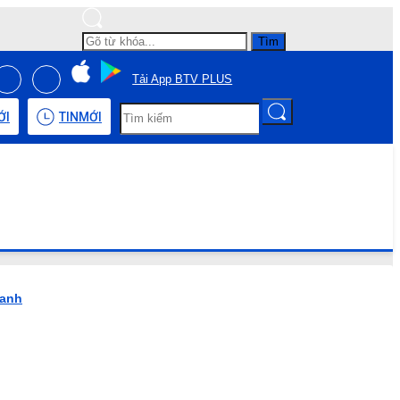
Tìm
Tải App BTV PLUS
ỚI
TIN
MỚI
hanh