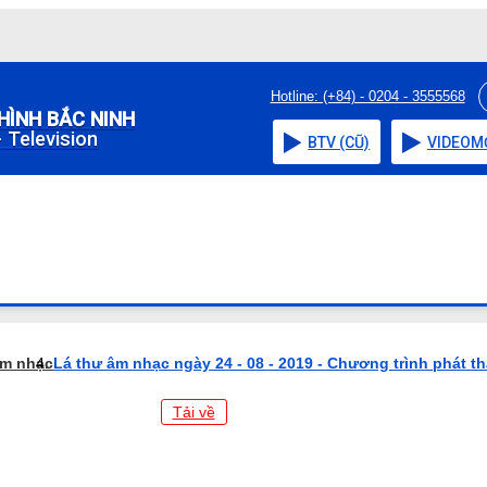
Hotline: (+84) - 0204 - 3555568
HÌNH BẮC NINH
 Television
BTV (CŨ)
VIDEO
M
âm nhạc
Lá thư âm nhạc ngày 24 - 08 - 2019 - Chương trình phát t
Tải về