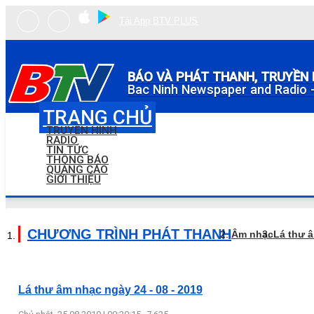
Tải App BTV PLUS
BÁO VÀ PHÁT THANH, TRUYỀN 
Bac Ninh Newspaper and Radio -
TRANG CHỦ
TRUYỀN HÌNH
RADIO
TIN TỨC
THÔNG BÁO
QUẢNG CÁO
GIỚI THIỆU
CHƯƠNG TRÌNH PHÁT THANH
Âm nhạc
Lá thư 
Lá thư âm nhạc ngày 24 - 08 - 2019