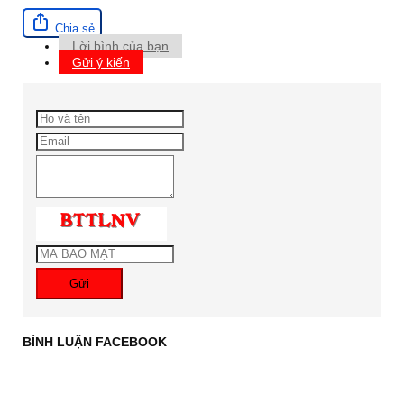
Chia sẻ
Lời bình của bạn
Gửi ý kiến
Gửi
BÌNH LUẬN FACEBOOK