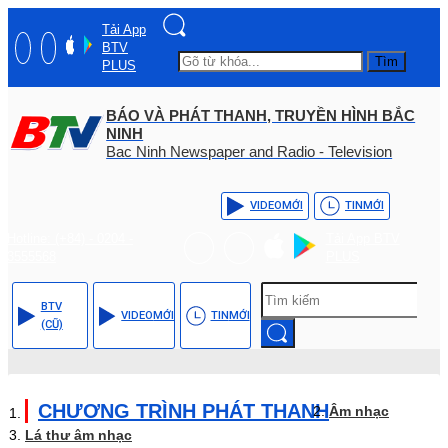
Tải App
BTV
Tìm
PLUS
BÁO VÀ PHÁT THANH, TRUYỀN HÌNH BẮC
NINH
Bac Ninh Newspaper and Radio - Television
VIDEO
MỚI
TIN
MỚI
Hotline: (+84) - 0204 -
Tải App BTV
3555568
PLUS
BTV
VIDEO
MỚI
TIN
MỚI
(CŨ)
CHƯƠNG TRÌNH PHÁT THANH
Âm nhạc
Lá thư âm nhạc