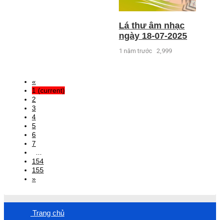
Lá thư âm nhạc
ngày 18-07-2025
1 năm trước
2,999
«
1
(current)
2
3
4
5
6
7
...
154
155
»
Trang chủ