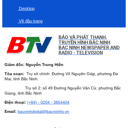
Desktop
Về đầu trang
BÁO VÀ PHÁT THANH,
TRUYỀN HÌNH BẮC NINH
BAC NINH NEWSPAPER AND
RADIO - TELEVISION
Giám đốc: Nguyễn Trung Hiền
Tòa soạn:
Trụ sở chính: Đường Võ Nguyên Giáp, phường Đa
Mai, tỉnh Bắc Ninh.
Trụ sở 2: số 49 Đường Nguyễn Văn Cừ, phường Bắc
Giang, tỉnh Bắc Ninh
Điện thoại:
(+84) - 0204 - 3854404
Email:
bacninhdigital@bacninhtv.vn