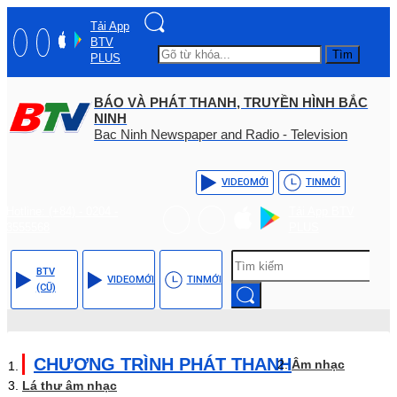
Tải App
BTV
Tìm
PLUS
BÁO VÀ PHÁT THANH, TRUYỀN HÌNH BẮC
NINH
Bac Ninh Newspaper and Radio - Television
VIDEO
MỚI
TIN
MỚI
Hotline: (+84) - 0204 -
Tải App BTV
3555568
PLUS
BTV
VIDEO
MỚI
TIN
MỚI
(CŨ)
CHƯƠNG TRÌNH PHÁT THANH
Âm nhạc
Lá thư âm nhạc