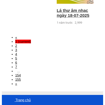
Lá thư âm nhạc
ngày 18-07-2025
1 năm trước
2,999
«
1
(current)
2
3
4
5
6
7
...
154
155
»
Trang chủ