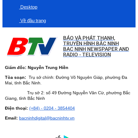
Desktop
Về đầu trang
BÁO VÀ PHÁT THANH,
TRUYỀN HÌNH BẮC NINH
BAC NINH NEWSPAPER AND
RADIO - TELEVISION
Giám đốc: Nguyễn Trung Hiền
Tòa soạn:
Trụ sở chính: Đường Võ Nguyên Giáp, phường Đa
Mai, tỉnh Bắc Ninh.
Trụ sở 2: số 49 Đường Nguyễn Văn Cừ, phường Bắc
Giang, tỉnh Bắc Ninh
Điện thoại:
(+84) - 0204 - 3854404
Email:
bacninhdigital@bacninhtv.vn