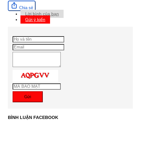
Chia sẻ
Lời bình của bạn
Gửi ý kiến
Gửi
BÌNH LUẬN FACEBOOK