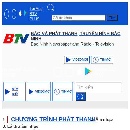
Tải App
BTV
Tìm
PLUS
BÁO VÀ PHÁT THANH, TRUYỀN HÌNH BẮC
NINH
Bac Ninh Newspaper and Radio - Television
VIDEO
MỚI
TIN
MỚI
Hotline: (+84) - 0204 -
Tải App BTV
3555568
PLUS
BTV
VIDEO
MỚI
TIN
MỚI
(CŨ)
CHƯƠNG TRÌNH PHÁT THANH
Âm nhạc
Lá thư âm nhạc