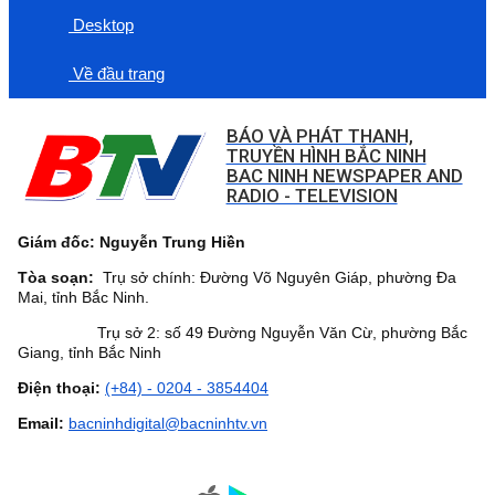
Desktop
Về đầu trang
BÁO VÀ PHÁT THANH,
TRUYỀN HÌNH BẮC NINH
BAC NINH NEWSPAPER AND
RADIO - TELEVISION
Giám đốc: Nguyễn Trung Hiền
Tòa soạn:
Trụ sở chính: Đường Võ Nguyên Giáp, phường Đa
Mai, tỉnh Bắc Ninh.
Trụ sở 2: số 49 Đường Nguyễn Văn Cừ, phường Bắc
Giang, tỉnh Bắc Ninh
Điện thoại:
(+84) - 0204 - 3854404
Email:
bacninhdigital@bacninhtv.vn