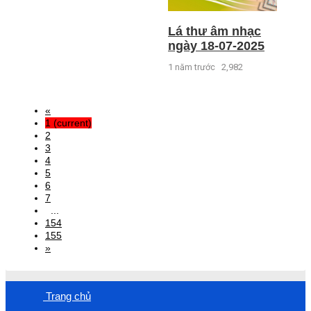
Lá thư âm nhạc
ngày 18-07-2025
1 năm trước
2,982
«
1
(current)
2
3
4
5
6
7
...
154
155
»
Trang chủ