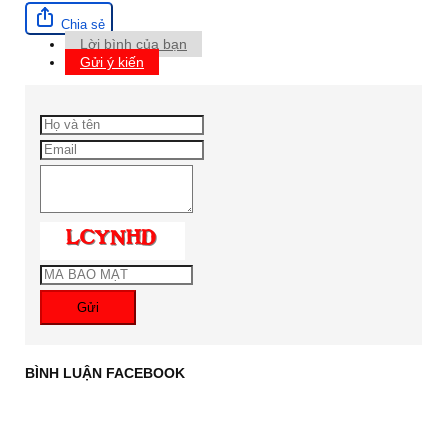
Chia sẻ
Lời bình của bạn
Gửi ý kiến
Gửi
BÌNH LUẬN FACEBOOK