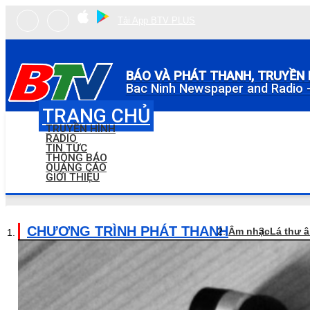
Tải App BTV PLUS
BÁO VÀ PHÁT THANH, TRUYỀN 
Bac Ninh Newspaper and Radio -
TRANG CHỦ
TRUYỀN HÌNH
RADIO
TIN TỨC
THÔNG BÁO
QUẢNG CÁO
GIỚI THIỆU
CHƯƠNG TRÌNH PHÁT THANH
Âm nhạc
Lá thư 