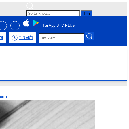
Tìm
Tải App BTV PLUS
ỚI
TIN
MỚI
hanh