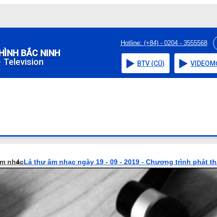
Hotline: (+84) - 0204 - 3555568
HÌNH BẮC NINH
 Television
BTV (CŨ)
VIDEO
M
âm nhạc
Lá thư âm nhạc ngày 19 - 09 - 2019 - Chương trình phát t