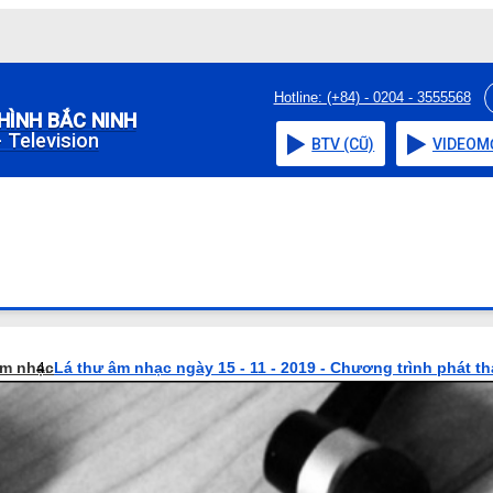
Hotline: (+84) - 0204 - 3555568
HÌNH BẮC NINH
 Television
BTV (CŨ)
VIDEO
M
âm nhạc
Lá thư âm nhạc ngày 15 - 11 - 2019 - Chương trình phát t