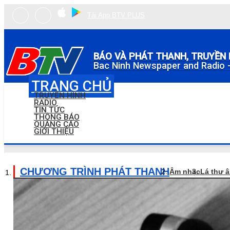
Tải App BTV PLUS
BÁO VÀ PHÁT THANH, TRUYỀN 
Bac Ninh Newspaper and Radio -
TRANG CHỦ
TRUYỀN HÌNH
RADIO
TIN TỨC
THÔNG BÁO
QUẢNG CÁO
GIỚI THIỆU
CHƯƠNG TRÌNH PHÁT THANH
Âm nhạc
Lá thư 