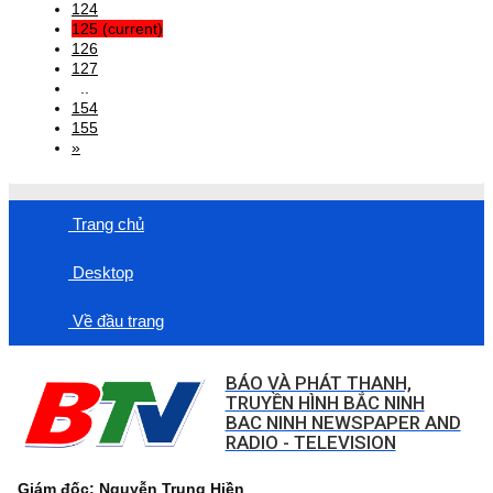
124
125
(current)
126
127
..
154
155
»
Trang chủ
Desktop
Về đầu trang
BÁO VÀ PHÁT THANH,
TRUYỀN HÌNH BẮC NINH
BAC NINH NEWSPAPER AND
RADIO - TELEVISION
Giám đốc: Nguyễn Trung Hiền