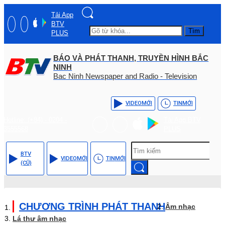
Tải App
BTV
Tìm
PLUS
BÁO VÀ PHÁT THANH, TRUYỀN HÌNH BẮC
NINH
Bac Ninh Newspaper and Radio - Television
VIDEO
MỚI
TIN
MỚI
Hotline: (+84) - 0204 -
Tải App BTV
3555568
PLUS
BTV
VIDEO
MỚI
TIN
MỚI
(CŨ)
CHƯƠNG TRÌNH PHÁT THANH
Âm nhạc
Lá thư âm nhạc