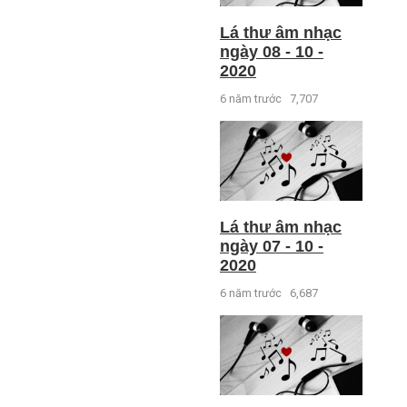
Lá thư âm nhạc
ngày 08 - 10 -
2020
6 năm trước
7,707
Lá thư âm nhạc
ngày 07 - 10 -
2020
6 năm trước
6,687