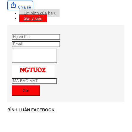
Chia sẻ
Lời bình của bạn
Gửi ý kiến
Gửi
BÌNH LUẬN FACEBOOK