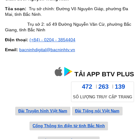
Tòa soạn:
Trụ sở chính: Đường Võ Nguyên Giáp, phường Đa
Mai, tỉnh Bắc Ninh.
Trụ sở 2: số 49 Đường Nguyễn Văn Cừ, phường Bắc
Giang, tỉnh Bắc Ninh
Điện thoại:
(+84) - 0204 - 3854404
Email:
bacninhdigital@bacninhtv.vn
TẢI APP BTV PLUS
472
263
139
SỐ LƯỢNG TRUY CẬP TRANG
Đài Truyền hình Việt Nam
Đài Tiếng nói Việt Nam
Cổng Thông tin điện tử tỉnh Bắc Ninh