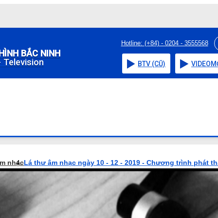
Hotline: (+84) - 0204 - 3555568
HÌNH BẮC NINH
 Television
BTV (CŨ)
VIDEO
M
âm nhạc
Lá thư âm nhạc ngày 10 - 12 - 2019 - Chương trình phát t