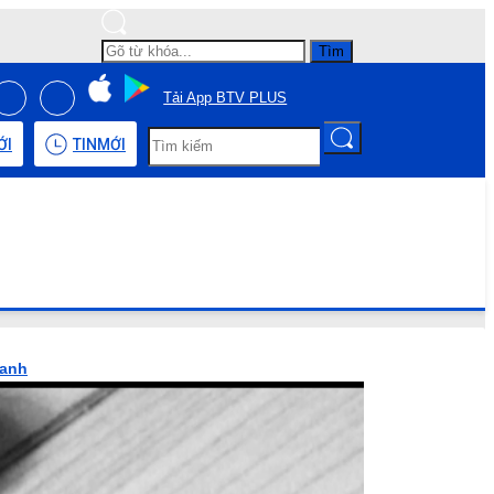
Tìm
Tải App BTV PLUS
ỚI
TIN
MỚI
hanh