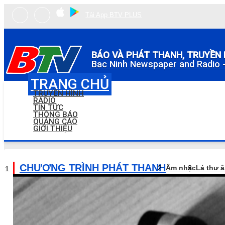
Tải App BTV PLUS
BÁO VÀ PHÁT THANH, TRUYỀN 
Bac Ninh Newspaper and Radio -
TRANG CHỦ
TRUYỀN HÌNH
RADIO
TIN TỨC
THÔNG BÁO
QUẢNG CÁO
GIỚI THIỆU
CHƯƠNG TRÌNH PHÁT THANH
Âm nhạc
Lá thư 