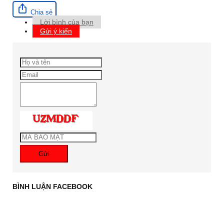
Chia sẻ
Lời bình của bạn
Gửi ý kiến
Gửi
BÌNH LUẬN FACEBOOK