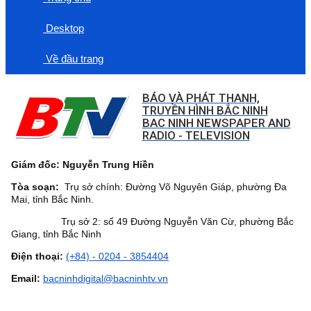
Desktop
Về đầu trang
BÁO VÀ PHÁT THANH,
TRUYỀN HÌNH BẮC NINH
BAC NINH NEWSPAPER AND
RADIO - TELEVISION
Giám đốc: Nguyễn Trung Hiền
Tòa soạn:
Trụ sở chính: Đường Võ Nguyên Giáp, phường Đa
Mai, tỉnh Bắc Ninh.
Trụ sở 2: số 49 Đường Nguyễn Văn Cừ, phường Bắc
Giang, tỉnh Bắc Ninh
Điện thoại:
(+84) - 0204 - 3854404
Email:
bacninhdigital@bacninhtv.vn