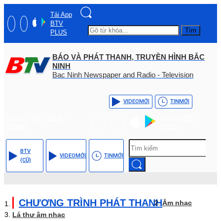
Tải App
BTV
Tìm
PLUS
BÁO VÀ PHÁT THANH, TRUYỀN HÌNH BẮC
NINH
Bac Ninh Newspaper and Radio - Television
VIDEO
MỚI
TIN
MỚI
Hotline: (+84) - 0204 -
Tải App BTV
3555568
PLUS
BTV
VIDEO
MỚI
TIN
MỚI
(CŨ)
CHƯƠNG TRÌNH PHÁT THANH
Âm nhạc
Lá thư âm nhạc