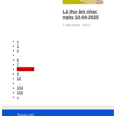
Lá thư âm nhạc
ngày 10-04-2025
1 năm trước
4,611
«
1
2
...
6
7
8
(current)
9
10
..
154
155
»
Trang chủ